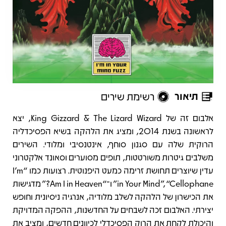
תיאור
רשימת שירים
תיאור
אלבום זה של King Gizzard & The Lizard Wizard, יצא
לראשונה בשנת 2014, ומציג את הלהקה בשיא הפסיכדליה
הרוקית שלה עם סגנון סוחף, אינטנסיבי ומלודי. השירים
משלבים גיטרות משורטטות, תופים מסוערים וסאונד אלקטרוני
עדין שיוצרים תחושת זרימה כמעט היפנוטית. רצועות כמו “I’m
in Your Mind”, “Cellophane” ו־“Am I in Heaven?” מדגישות
את הכישרון של הלהקה לשלב מלודיה, אנרגיה ניסיונית וחופש
יצירתי. האלבום זכה לשבחים על החדשנות, ההפקה המדויקת
והיכולת לקחת את הרוק הפסיכדלי לכיוונים חדשים, ומציב את