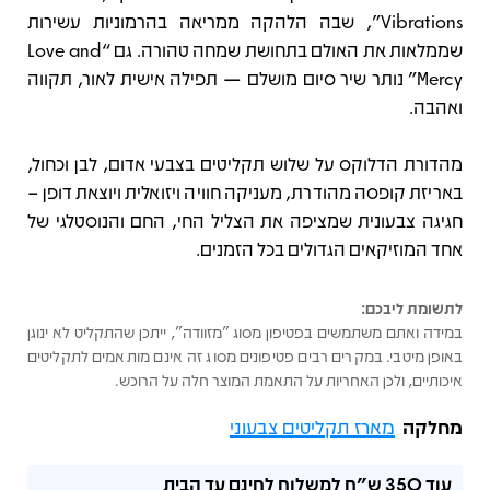
Vibrations”, שבה הלהקה ממריאה בהרמוניות עשירות
שממלאות את האולם בתחושת שמחה טהורה. גם “Love and
Mercy” נותר שיר סיום מושלם — תפילה אישית לאור, תקווה
ואהבה.
מהדורת הדלוקס על שלוש תקליטים בצבעי אדום, לבן וכחול,
באריזת קופסה מהודרת, מעניקה חוויה ויזואלית ויוצאת דופן –
חגיגה צבעונית שמציפה את הצליל החי, החם והנוסטלגי של
אחד המוזיקאים הגדולים בכל הזמנים.
לתשומת ליבכם:
במידה ואתם משתמשים בפטיפון מסוג "מזוודה", ייתכן שהתקליט לא ינוגן
באופן מיטבי. במקרים רבים פטיפונים מסוג זה אינם מותאמים לתקליטים
איכותיים, ולכן האחריות על התאמת המוצר חלה על הרוכש.
מחלקה
מארז תקליטים צבעוני
עוד
350 ש"ח
למשלוח לחינם עד הבית