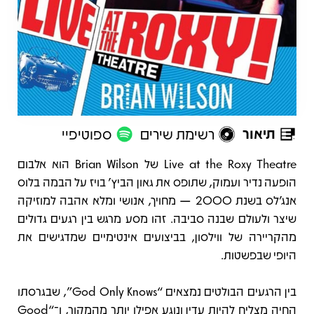
תיאור
רשימת שירים
ספוטיפיי
תיאור
Live at the Roxy Theatre של Brian Wilson הוא אלבום
הופעה נדיר ועמוק, שתופס את גאון הביץ' בויז על הבמה בלוס
אנג’לס בשנת 2000 — מחויך, אנושי ומלא אהבה למוזיקה
שיצר ולעולם שבנה סביבה. זהו מסע מרגש בין רגעים גדולים
מהקריירה של ווילסון, בביצועים אינטימיים שמדגישים את
היופי שבפשטות.
בין הרגעים הבולטים נמצאים “God Only Knows”, שבגרסתו
החיה מצליח להיות עדין ונוגע אפילו יותר מהמקור, ו־“Good