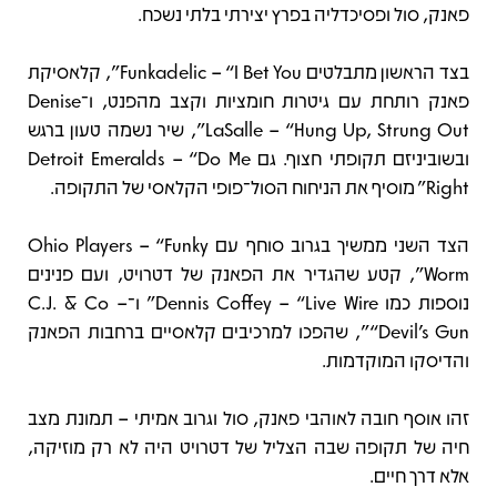
פאנק, סול ופסיכדליה בפרץ יצירתי בלתי נשכח.
בצד הראשון מתבלטים Funkadelic – “I Bet You”, קלאסיקת
פאנק רותחת עם גיטרות חומציות וקצב מהפנט, ו־Denise
LaSalle – “Hung Up, Strung Out”, שיר נשמה טעון ברגש
ובשוביניזם תקופתי חצוף. גם Detroit Emeralds – “Do Me
Right” מוסיף את הניחוח הסול־פופי הקלאסי של התקופה.
הצד השני ממשיך בגרוב סוחף עם Ohio Players – “Funky
Worm”, קטע שהגדיר את הפאנק של דטרויט, ועם פנינים
נוספות כמו Dennis Coffey – “Live Wire” ו־C.J. & Co –
“Devil’s Gun”, שהפכו למרכיבים קלאסיים ברחבות הפאנק
והדיסקו המוקדמות.
זהו אוסף חובה לאוהבי פאנק, סול וגרוב אמיתי – תמונת מצב
חיה של תקופה שבה הצליל של דטרויט היה לא רק מוזיקה,
אלא דרך חיים.