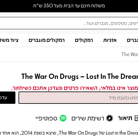
משלוח חינם עד הבית מעל 350 ש״ח
ברים
אזניות
רמקולים
רמקולים מוגברים
ציוד משל
The War
The War On Drugs – Lost In The Dre
וצר אינו במלאי, השאירו פרטים ונעדכן אתכם כשיחזור.
תיאור
רשימת שירים
ספוטיפיי
Lost in the Dream של The War On Drugs,