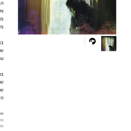
המ
ות
מר
ממ
עם
שמ
הל
לתש
במי
פטי