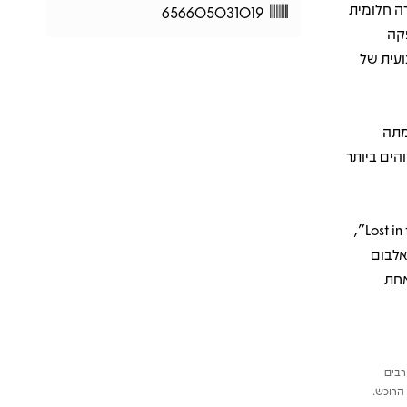
ה חלומית
656605031019
פקה
ועית של
בעוצמתה
, אחד השירים המזוהים ביותר
בהמשך נבנים רגעים שקטים ונוגים כמו “Eyes to the Wind” ו־“Lost in the Dream”,
אלבום
ה נשימה, ומציב את The War On Drugs כאחת
רבים
הרוכש.