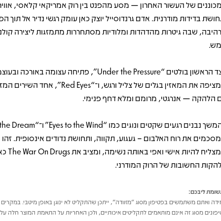
כוננים של העשור האחרון — מסע מהפנט בין רוק אמריקאי קלאסי, אוויר
חושת בדידות מודרנית. אדם גרנדוסייל יוצק כאן עומק רגשי נדיר אל תוך ה
היבה, שבה גיטרות מהדהדות ומלודיות מסתחררות מתמזגות ליצירה קולנ
ש.
בצד הראשון בולטים “Under the Pressure”, פתיחה עצומה באורכה ו
שמציפה את המאזין בגלים של צליל ורגש, ו־“Red Eyes”
 הלהקה — אנרגטי, מרומם ומלא דחף פנימי.
סכמים את רוח האלבום – געגוע, תקווה, ותחושת נדודים אינסופית. זהו 
שמצליח להיות אישי ואפי באות
הקות החשובות של הרוק המודרני.
ומת ליבכם:
דה ואתם משתמשים בפטיפון מסוג "מזוודה", ייתכן שהתקליט לא ינוגן באופן מיטבי. במקרים 
פונים מסוג זה אינם מותאמים לתקליטים איכותיים, ולכן האחריות על התאמת המוצר חלה על 