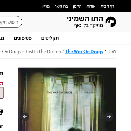
דף הבית
אודות
תקנון
צרו קשר
מגזין
תקליטים
פטיפונים
מג
לועזי
The War On Drugs
 On Drugs – Lost In The Dream
/
/
am
המ