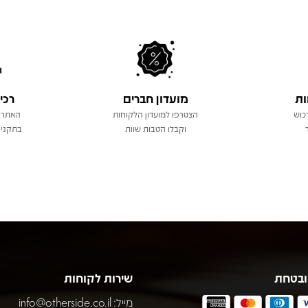
ות
מועדון חברים
רכי
כוש
הצטרפו למועדון הלקוחות
האתר 
וקבלו הטבות שוות
בתקני 
ובטחת
שירות לקוחות
מייל:
info@otherside.co.il