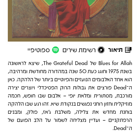
תיאור
רשימת שירים
ספוטיפיי
תיאור
Blues for Allah של The Grateful Dead, שיצא לראשונה
בשנת 1975 וחוגג כעת 50 שנה במהדורה מחודשת ומרהיבה,
הוא אחד האלבומים הנועזים והפיוטיים ביותר של הלהקה. כאן
ה־Dead פורצים את גבולות הרוק הפסיכדלי ויוצרים יצירה
מורכבת, מסתורית ומלאת יופי – אלבום שבו חופש, חכמה
מוזיקלית וחזון רוחני נפגשים בנקודת שיא. זהו רגע שבו הלהקה
בוחנת מחדש את צלילה, משלבת ג’אז, פולק, ומבנים
הרפתקניים – ועדיין מצליחה לשמור על הלב הפועם של
ה־Dead.