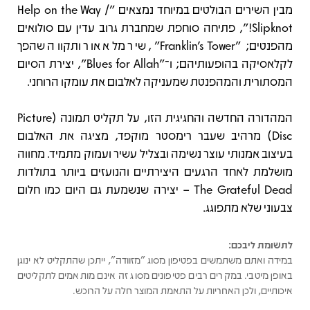
מבין השירים הבולטים במיוחד נמצאים "Help on the Way /
Slipknot!", פתיחה סוחפת שמחברת גרוב עדין עם סולואים
מהפנטים; "Franklin’s Tower", שיר מלא אור ותקווה שהפך
לקלאסיקה בהופעותיהם; ו־"Blues for Allah", יצירת הסיום
המסתורית והמהפנטת שמעניקה לאלבום את עומקו הרוחני.
המהדורה החדשה והחגיגית הזו, על תקליט תמונה (Picture
Disc) מרהיב שעבר רימסטר מוקפד, מציגה את האלבום
בעיצוב אמנותי עוצר נשימה ובצליל עשיר ועמוק מתמיד. מחווה
מושלמת לאחד הרגעים היצירתיים והנועזים ביותר בתולדות
The Grateful Dead – יצירה שנשמעת גם היום כמו חלום
צבעוני שלא מתפוגג.
לתשומת ליבכם:
במידה ואתם משתמשים בפטיפון מסוג "מזוודה", ייתכן שהתקליט לא ינוגן
באופן מיטבי. במקרים רבים פטיפונים מסוג זה אינם מותאמים לתקליטים
איכותיים, ולכן האחריות על התאמת המוצר חלה על הרוכש.