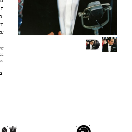
ומ
עצ
לתש
במי
פטי
מ