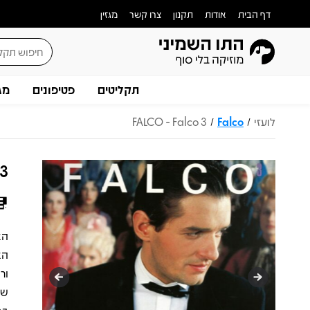
דף הבית
אודות
תקנון
צרו קשר
מגזין
תקליטים
פטיפונים
מג
לועזי
Falco
FALCO - Falco 3
/
/
 3
הא
שכ