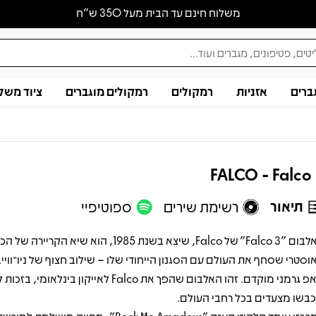
משלוח חינם עד הבית מעל 350 ש״ח
ברים
אזניות
רמקולים
רמקולים מוגברים
ציוד משל
FALCO - Falco
תיאור
רשימת שירים
ספוטיפיי
האלבום "Falco 3" של Falco, שיצא בשנת 1985, הוא שיא הקריירה ש
וסטרי שסחף את העולם עם הסגנון הייחודי שלו – שילוב חצוף של ניו־ווייב
וראפ גרמני מוקדם. זהו האלבום שהפך את Falco לאייקון בינלאומ
בשו מצעדים בכל רחבי העולם.