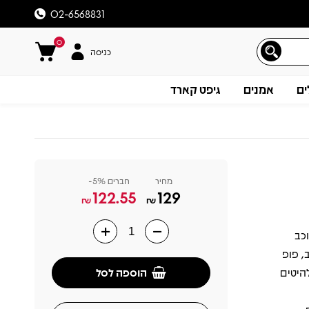
02-6568831
0
כניסה
ים
אמנים
גיפט קארד
מחיר
חברים 5%-
122.55
129
₪
₪
ל הכוכב
תיאור
, פופ
הוספה לסל
י, בזכות להיטים