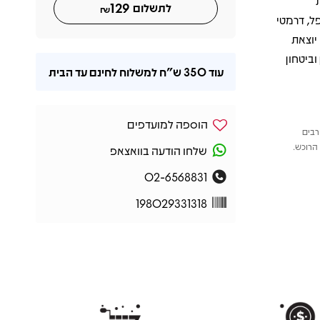
שת
129
לתשלום
₪
Je", שמציגים צד אפל, דרמטי
יוצאת
גנון וביטחון
עוד
350 ש"ח
למשלוח לחינם עד הבית
הוספה למועדפים
רבים
הרוכש.
שלחו הודעה בוואצאפ
02-6568831
198029331318