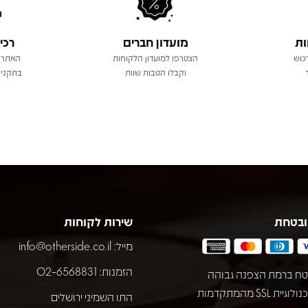
ות
מועדון חברים
רכי
כוש
הצטרפו למועדון הלקוחות
האתר 
וקבלו הטבות שוות
בתקני 
ובטחת
שירות לקוחות
מייל:
info@otherside.co.il
הזמנות: 02-6568831
ח ברמת הצפנה גבוהה
באמצעות טכנולוגיית SSL מהמתקדמות
התו השמיני ירושלים