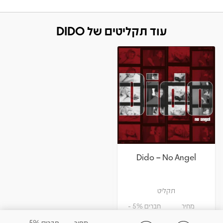
עוד תקליטים של DIDO
Dido – No Angel
תקליט
מחיר
חברים 5% -
132.05
139
₪
₪
מחיר
חברים 5%-