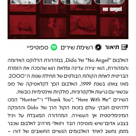
תיאור
רשימת שירים
ספוטיפיי
תיאור
האלבום "No Angel" של Dido, במהדורת הדלוקס האדומה
והמהודרת, הוא יצירה עדינה ומלאת רגש שהפכה את הזמרת
הבריטית לאחת הקולות הבולטים של תחילת שנות ה־2000.
מאז צאתו בשנת 1999, האלבום הפך לקלאסיקה של פופ
עכשווי עם נגיעות אלקטרוניות, פולקיות ואינטימיות כובשת.
השירים "Thank You", "Here With Me" ו־"Hunter" הפכו
ללהיטים חובקי עולם בזכות הקול הרך של Dido וההפקה
המינימליסטית אך העשירה. המהדורה המוגבלת על ויניל
בצבע אדום־שיש מוסיפה רובד ויזואלי מרהיב לאלבום שכבר
מזמן נחשב לאחד האלבומים הנשיים החשובים של דורו –