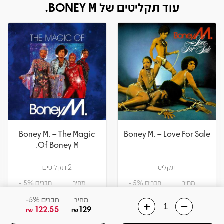
עוד תקליטים של BONEY M.
Boney M. – The Magic
Boney M. – Love For Sale
Of Boney M.
תקליט
2 תקליטים
מחיר
חברים 5% -
מחיר
חברים 5% -
141.55
149
114
120
₪
₪
₪
₪
מחיר
חברים 5%-
122.55
129
₪
₪
הוספה לסל
הוספה לסל