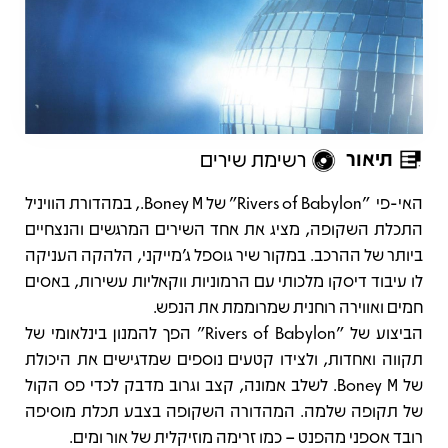
תיאור
רשימת שירים
תיאור
האי-פי "Rivers of Babylon" של Boney M., במהדורת הוויניל
התכלת השקופה, מציג את אחד השירים המרגשים והנצחיים
ביותר של ההרכב. במקור שיר גוספל ג’מייקני, הלהקה העניקה
לו עיבוד דיסקו מלכותי עם הרמוניות ווקאליות עשירות, באסים
חמים ואווירה רוחנית שמרוממת את הנפש.
הביצוע של "Rivers of Babylon" הפך להמנון בינלאומי של
תקווה ואחדות, ולצידו קטעים נוספים שמדגישים את היכולת
של Boney M. לשלב אמונה, קצב וגרוב מדבק לכדי פס הקול
של תקופה שלמה. המהדורה השקופה בצבע תכלת מוסיפה
רובד אספני מהפנט – כמו זרימה מוזיקלית של אור ומים.