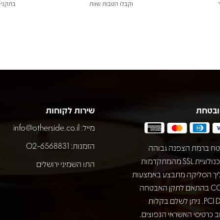
וקבלו הטבות שוות
בתקני 
ובטחת
שירות לקוחות
מייל:
info@otherside.co.il
הזמנות: 02-6568831
ח ברמת הצפנה גבוהה
באמצעות טכנולוגיית SSL מהמתקדמות
התו השמיני ירושלים
יך הסליקה מתבצע באמצעות
חברת COMAX בהתאם לתקן האבטחה
המחמיר PCI DSS. ניתן לשלם בקלות
 כרטיסי האשראי הנפוצים.