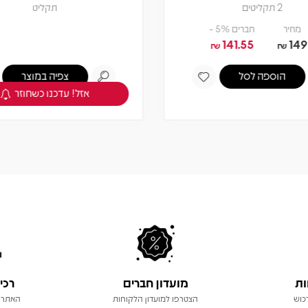
2 תקליטים
תקליט
מחיר
חברים 5% -
141.55
149
₪
₪
הוספה לסל
צפיה במוצר
אזל! עדכנו כשחוזר
ות
מועדון חברים
רכי
כוש
הצטרפו למועדון הלקוחות
האתר 