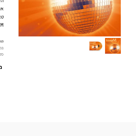
הק
או
M.
לתש
במי
פטי
מ