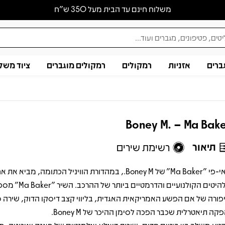
משלוח חינם עד הבית מעל 350 ש״ח
ברים
אזניות
רמקולים
רמקולים מוגברים
ציוד משל
Boney M. – Ma Bak
תיאור
רשימת שירים
האי-פי "Ma Baker" של Boney M., במהדורת הוויניל הכתומה, מביא את 
הלהיטים הקולנועיים והדרמטיים ביותר ש
פורה של אם הפשע האמריקאית האגדית, בליווי קצב דיסקו הדוק, שירה 
פקה תיאטרלית שכבר הפכה לסימן ההיכר של Boney M.