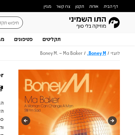
דף הבית
אודות
תקנון
צרו קשר
מגזין
תקליטים
פטיפונים
מג
לועזי
Boney M.
Boney M. – Ma Baker
/
/
er
סי
וה