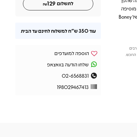
מה שהפך
129
לתשלום
₪
מוסיפה
טאץ' ויזואלי חם ותוסס – מושלם לאספנים ולחובבי הצליל הצבעוני והנועז של Boney
עוד
350 ש"ח
למשלוח לחינם עד הבית
רבים
הוספה למועדפים
הרוכש.
שלחו הודעה בוואצאפ
02-6568831
198029467413