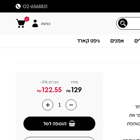
02-6568831
0
כניסה
ים
אמנים
גיפט קארד
מחיר
חברים 5%-
122.55
129
₪
₪
אחד
תיאור
ל ההרכב. השיר "Ma Baker" מספר את
הוספה לסל
סוחפת