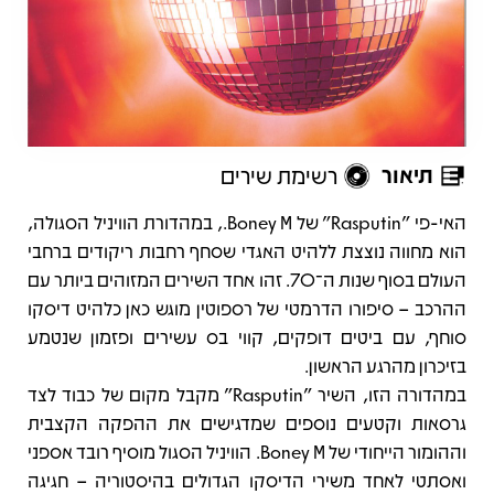
תיאור
רשימת שירים
תיאור
האי-פי "Rasputin" של Boney M., במהדורת הוויניל הסגולה,
הוא מחווה נוצצת ללהיט האגדי שסחף רחבות ריקודים ברחבי
העולם בסוף שנות ה־70. זהו אחד השירים המזוהים ביותר עם
ההרכב – סיפורו הדרמטי של רספוטין מוגש כאן כלהיט דיסקו
סוחף, עם ביטים דופקים, קווי בס עשירים ופזמון שנטמע
בזיכרון מהרגע הראשון.
במהדורה הזו, השיר "Rasputin" מקבל מקום של כבוד לצד
גרסאות וקטעים נוספים שמדגישים את ההפקה הקצבית
וההומור הייחודי של Boney M. הוויניל הסגול מוסיף רובד אספני
ואסתטי לאחד משירי הדיסקו הגדולים בהיסטוריה – חגיגה