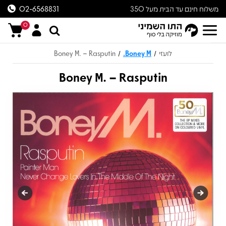
משלוח חינם עד הבית מעל 350
02-6568831
ש״ח
0
לועזי
Boney M.
Boney M. – Rasputin
/
/
Boney M. – Rasputin