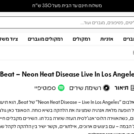
משלוח חינם עד הבית מעל 350 ש״ח
ברים
אזניות
רמקולים
רמקולים מוגברים
ציוד משל
Beat – Neon Heat Disease Live In Los Angel
תיאור
רשימת שירים
ספוטיפיי
האלבום "t Disease – Live In Los Angeles
 הופעה מלאת אנרגיה שמציגה את הלהקה בשיא כוחה. הסאונד כאן גולמ
ם, כשהאווירה הלוס־אנג'לסית העזה שזורה בכל תו. השירים מקבלים חי
 הבמה – עם ביצועים ארוכים, אילתורים, וקשר ישיר בין הלהקה לקהל ש