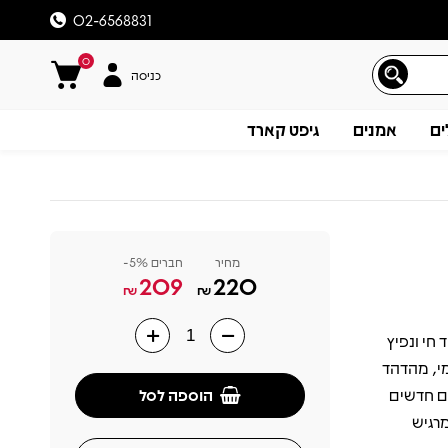
02-6568831
0
כניסה
ים
אמנים
גיפט קארד
מחיר
חברים 5%-
209
220
₪
₪
Neon Hea" של Beat, הוא תיעוד חי ונפיץ
תיאור
י, מהדהד
הוספה לסל
ים חדשים
מרגיש