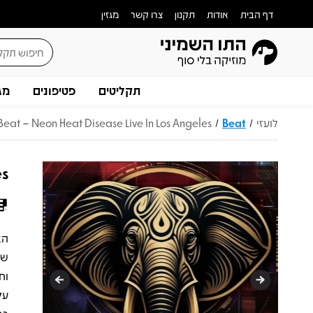
דף הבית
אודות
תקנון
צרו קשר
מגזין
תקליטים
פטיפונים
מג
לועזי
Beat
Beat – Neon Heat Disease Live In Los Angeles
/
/
es
של
וח
על