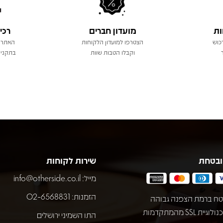
ות
מועדון חברים
רכי
כוש
הצטרפו למועדון הלקוחות
האתר 
וקבלו הטבות שוות
בתקני 
ובטחת
שירות לקוחות
מייל:
info@otherside.co.il
הזמנות: 02-6568831
ח ברמת הצפנה גבוהה
באמצעות טכנולוגיית SSL מהמתקדמות
התו השמיני ירושלים