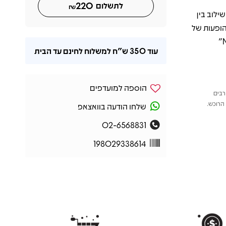
220
לתשלום
₪
ילוב בין
הופעות של
Beat הפכו לשם דבר. מומלץ במיוחד להאזין לקטעים "Neon Heat Disease"
עוד
350 ש"ח
למשלוח לחינם עד הבית
הוספה למועדפים
רבים
הרוכש.
שלחו הודעה בוואצאפ
02-6568831
198029338614