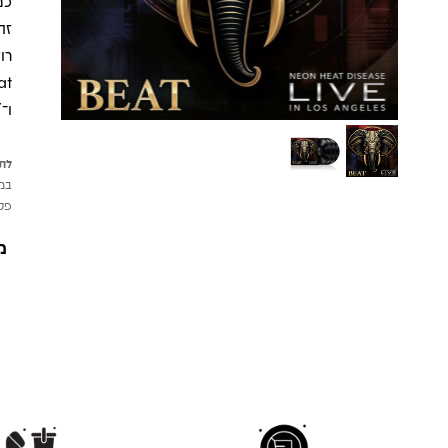
כמ
זה
רו
ו־"Afterimage", שבהם האנרגיה 
לתש
במי
פטי
מ