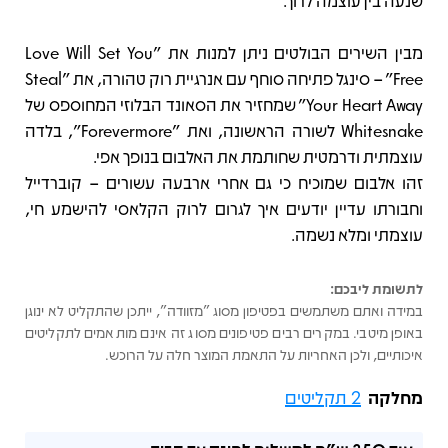
שנעה בין עוצמה לרוך.
מבין השירים הבולטים ניתן למנות את "Love Will Set You
Free" – סינגל פתיחה סוחף עם אנרגיית רוק טהורה, את "Steal
Your Heart Away" שמחזיר את הסאונד הבלוזי המחוספס של
Whitesnake לשורה הראשונה, ואת "Forevermore", בלדה
עוצמתית ודרמטית שחותמת את האלבום בנופך אפי.
זהו אלבום שמוכיח כי גם אחרי ארבעה עשורים – קוברדייל
וחבורתו עדיין יודעים איך לגרום לרוק הקלאסי להישמע חי,
עוצמתי ומלא נשמה.
לתשומת ליבכם:
במידה ואתם משתמשים בפטיפון מסוג "מזוודה", ייתכן שהתקליט לא ינוגן
באופן מיטבי. במקרים רבים פטיפונים מסוג זה אינם מותאמים לתקליטים
איכותיים, ולכן האחריות על התאמת המוצר חלה על הרוכש.
מחלקה
2 תקליטים