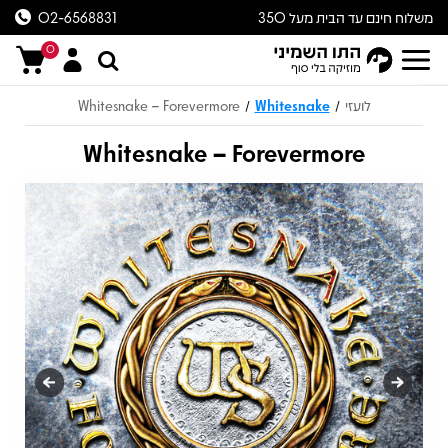
משלוח חינם עד הבית מעל 350
02-6568831
ש״ח
0
לועזי
Whitesnake
Whitesnake – Forevermore
/
/
Whitesnake – Forevermore