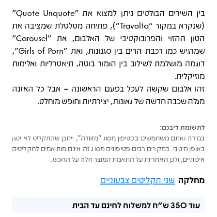
בין השירים הבולטים ניתן למצוא את "Quote Unquote"
(שנקרא במקור “Travolta”), פתיחה מטלטלת שמציבה את
הטון ההזוי והפרובוקטיבי של האלבום, את "Carousel"
שמרגיש כמו רכבת הרים בין סגנונות, ואת "Girls of Porn",
דוגמה מושלמת לשילוב בין הומור בוטה, תיאטרליות ואלימות
מוזיקלית.
זהו אלבום שקשה לעכל בפעם הראשונה – אבל כל האזנה
מגלה שכבה חדשה של גאונות, יצירתיות וחופש מוחלט.
לתשומת ליבכם:
במידה ואתם משתמשים בפטיפון מסוג "מזוודה", ייתכן שהתקליט לא ינוגן
באופן מיטבי. במקרים רבים פטיפונים מסוג זה אינם מותאמים לתקליטים
איכותיים, ולכן האחריות על התאמת המוצר חלה על הרוכש.
מחלקה
שני תקליטים צבעוניים
עוד
350 ש"ח
למשלוח לחינם עד הבית