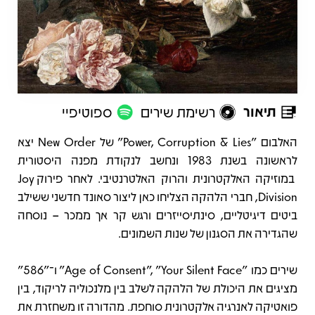
תיאור
רשימת שירים
ספוטיפיי
תיאור
האלבום "Power, Corruption & Lies" של New Order יצא
לראשונה בשנת 1983 ונחשב לנקודת מפנה היסטורית
במוזיקה האלקטרונית והרוק האלטרנטיבי. לאחר פירוק Joy
Division, חברי הלהקה הצליחו כאן ליצור סאונד חדשני ששילב
ביטים דיגיטליים, סינתיסייזרים ורגש קר אך ממכר – נוסחה
שהגדירה את הסגנון של שנות השמונים.
שירים כמו "Age of Consent", "Your Silent Face" ו־"586"
מציגים את היכולת של הלהקה לשלב בין מלנכוליה לריקוד, בין
פואטיקה לאנרגיה אלקטרונית סוחפת. מהדורה זו משחזרת את