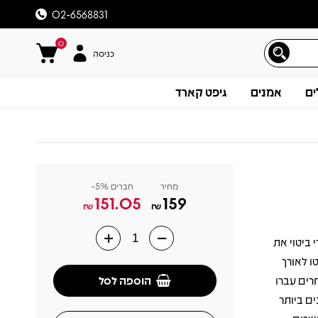
02-6568831
0
כניסה
ים
אמנים
גיפט קארד
מחיר
חברים 5%-
151.05
159
₪
₪
 ביטוי את
תיאור
ו לאורך
הוספה לסל
אחרים עברו
ם ביותר