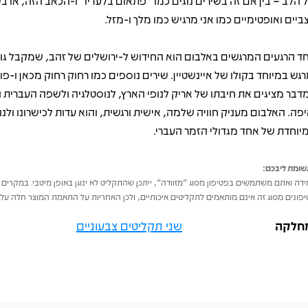
 הלב – בין אם זה בשירים נוגים כמו "פתאום בלעדיו" ו-הכאב הזה, או ב
ביים ואופטימיים כמו אני מרגיש כמו מלך ו-מזל.
ד הרגעים המרגשים באלבום הוא החידוש ל-ירושלים של זהב, שמקבל גוון
רגש במיוחד בקולו של איינשטיין. שירים נוספים כמו רחוק רחוק מכאן ו-פו
דבר מציגים את חיבתו של אריק לנופי הארץ, לנוסטלגיה ולשפה העברית
יפה. האלבום מעניק חוויה שלמה, אישית ורגשית, והוא עדות לכישרונו ולנו
יוחדת של אחד מגדולי הזמר העברי.
ומת ליבכם:
דה ואתם משתמשים בפטיפון מסוג "מזוודה", ייתכן שהתקליט לא ינוגן באופן מיטבי. במקרים 
פונים מסוג זה אינם מותאמים לתקליטים איכותיים, ולכן האחריות על התאמת המוצר חלה על 
חלקה
שני תקליטים צבעוניים