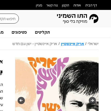
דף הבית
אודות
תקנון
צרו קשר
מגזין
תקליטים
פטיפונים
מג
ישראלי
אריק איינשטיין
אריק איינשטיין - ישן וגם חדש
/
/
אר
הא
הר
עי