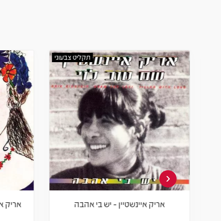
תקליט צבעוני
‹
אריק איינשטיין - יש בי אהבה
אריק איי