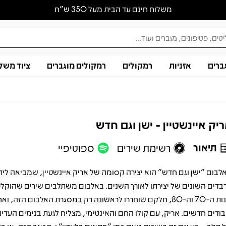
משלוח חינם עד הבית מעל 350 ש״ח
ברים
אזניות
רמקולים
רמקולים מוגברים
ציוד משל
יק איינשטיין - ישן וגם חדש
תיאור
רשימת שירים
ספוטיפיי
לבום "ישן וגם חדש" הוא יצירה קסומה של אריק איינשטיין, שמביאה לידי
בדים השונים של יצירתו לאורך השנים. באלבום משתלבים שירים שהוקלט
שנות ה-70 וה-80, חלקם שוחררו לראשונה רק במסגרת האלבום הזה, ו
בודים חדשים. אריק, עם קולו החם והאינטימי, מצליח לגעת בנימים העדיני