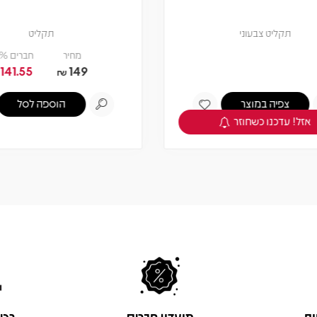
תקליט צבעוני
תקליט
מחיר
חברים 5% -
141.55
149
₪
₪
צפיה במוצר
הוספה לסל
אזל! עדכנו כשחוזר
ות
מועדון חברים
רכי