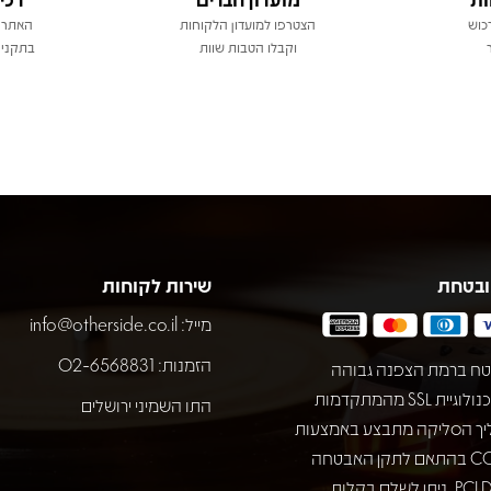
כוש
הצטרפו למועדון הלקוחות
האתר 
וקבלו הטבות שוות
בתקני 
ובטחת
שירות לקוחות
מייל:
info@otherside.co.il
הזמנות: 02-6568831
ח ברמת הצפנה גבוהה
באמצעות טכנולוגיית SSL מהמתקדמות
התו השמיני ירושלים
יך הסליקה מתבצע באמצעות
חברת COMAX בהתאם לתקן האבטחה
המחמיר PCI DSS. ניתן לשלם בקלות