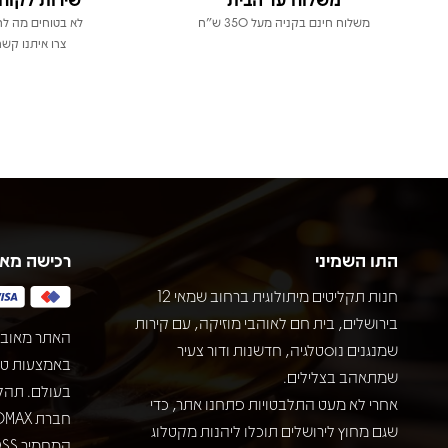
משלוח חינם בקניה מעל 350 ש"ח
לא בטוחים מה לר
צרו איתנו קשר
התו השמיני
רכישה מא
חנות תקליטים מיתולוגית ברחוב שמאי 12
בירושלים, בית חם לאוהבי מוזיקה, עם קירות
האתר מאובט
שמנגנים נוסטלגיה, חדשנות ודור צעיר
שמתאהב בצלילים.
בעולם. תהל
אחרי לא מעט התלבטויות פתחנו אתר, כדי
שגם מחוץ לירושלים תוכלו ליהנות מקטלוג