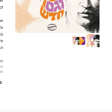
של
קצ
אח
ומ
במ
וה
המ
לתש
במי
פטי
מ