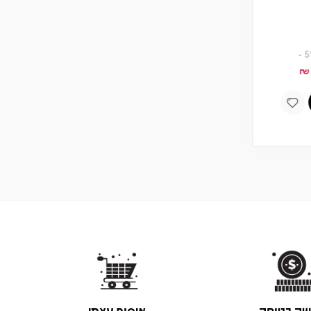
תקליט
מחיר
חברים 5% -
141.55
149
₪
₪
הוספה לסל
שה בטוחה
איסוף עצמי