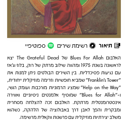
תיאור
רשימת שירים
ספוטיפיי
תיאור
האלבום Blues For Allah של The Grateful Dead יצא
לראשונה בשנת 1975 ומהווה שילוב מרתק של רוק, בלוז וג׳אז
עם נגיעות פסיכדליות. בין השירים הבולטים ניתן למנות את
"Franklin’s Tower" שמביא חופשיות וזרימה מוזיקלית ייחודית,
"Help on the Way" שמציג הרמוניות מורכבות ועומק רגשי,
ו‑"Blues for Allah" שמוסיף אלמנטים ניסיוניים ואווירה
אינסטרומנטלית מרתקת. האלבום זכה להצלחה מסחרית
ומבקרית והפך לאבן דרך באבולוציה של הלהקה, כשהוא
משלב יצירתיות מוזיקלית עם פרשנות ווקאלית מרשימה.