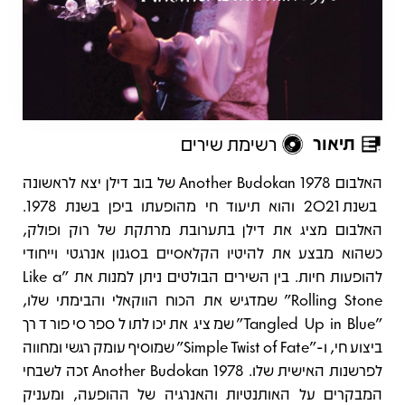
תיאור
רשימת שירים
תיאור
האלבום Another Budokan 1978 של בוב דילן יצא לראשונה
בשנת 2021 והוא תיעוד חי מהופעתו ביפן בשנת 1978.
האלבום מציג את דילן בתערובת מרתקת של רוק ופולק,
כשהוא מבצע את להיטיו הקלאסיים בסגנון אנרגטי וייחודי
להופעות חיות. בין השירים הבולטים ניתן למנות את "Like a
Rolling Stone" שמדגיש את הכוח הווקאלי והבימתי שלו,
"Tangled Up in Blue" שמציג את יכולתו לספר סיפור דרך
ביצוע חי, ו‑"Simple Twist of Fate" שמוסיף עומק רגשי ומחווה
לפרשנות האישית שלו. Another Budokan 1978 זכה לשבחי
המבקרים על האותנטיות והאנרגיה של ההופעה, ומעניק