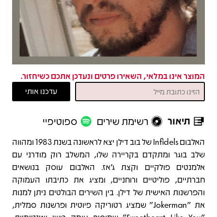
המוצר אינו במלאי, השאירו פרטים ונעדכן אתכם כשיחזור.
תיאור
רשימת שירים
ספוטיפיי
תיאור
האלבום Infidels של בוב דילן יצא לראשונה בשנת 1983 ומהווה
שלב בוגר ומתקדם בקריירה שלו, המשלב רוק מודרני עם
אלמנטים פולקיים וקצת ג'אז. האלבום עוסק בנושאים
חברתיים, פוליטיים ורוחניים, ומציג את כתיבתו העמוקה
והפרשנות האישית של דילן. בין השירים הבולטים ניתן למנות
את "Jokerman" שמציג רטוריקה פיוטית ופרשנות סמלית,