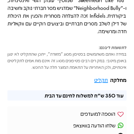
"Sweetheart Like You" שמוסיף עומק רגשי ואינטימיות,
ו‑"Neighborhood Bully" שמדגיש מסר חברתי נוקב וחשיבה
ביקורתית. Infidels זכה להצלחה מסחרית והפגין את היכולת
של דילן לשלב מסרים חברתיים וביצועים רוקיים עם ווקאליות
חדה ומרשימה.
לתשומת ליבכם:
במידה ואתם משתמשים בפטיפון מסוג "מזוודה", ייתכן שהתקליט לא ינוגן
באופן מיטבי. במקרים רבים פטיפונים מסוג זה אינם מותאמים לתקליטים
איכותיים, ולכן האחריות על התאמת המוצר חלה על הרוכש.
מחלקה
תקליט
עוד
350 ש"ח
למשלוח לחינם עד הבית
הוספה למועדפים
שלחו הודעה בוואצאפ