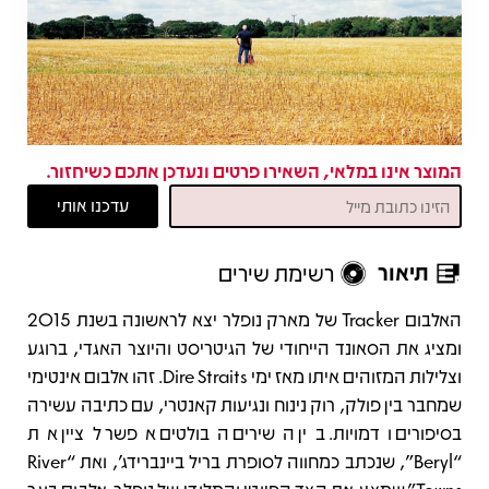
המוצר אינו במלאי, השאירו פרטים ונעדכן אתכם כשיחזור.
תיאור
רשימת שירים
תיאור
האלבום Tracker של מארק נופלר יצא לראשונה בשנת 2015
ומציג את הסאונד הייחודי של הגיטריסט והיוצר האגדי, ברוגע
וצלילות המזוהים איתו מאז ימי Dire Straits. זהו אלבום אינטימי
שמחבר בין פולק, רוק נינוח ונגיעות קאנטרי, עם כתיבה עשירה
בסיפורים ודמויות. בין השירים הבולטים אפשר לציין את
“Beryl”, שנכתב כמחווה לסופרת בריל ביינברידג’, ואת “River