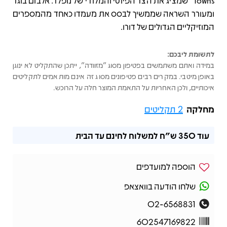
Towns” שמציג את הצד הפיוטי והמלודי של נופלר. אלבום בוגר
ומעורר השראה שממשיך לבסס את מעמדו כאחד מהמספרים
המוזיקליים הגדולים של דורו.
לתשומת ליבכם:
במידה ואתם משתמשים בפטיפון מסוג "מזוודה", ייתכן שהתקליט לא ינוגן
באופן מיטבי. במקרים רבים פטיפונים מסוג זה אינם מותאמים לתקליטים
איכותיים, ולכן האחריות על התאמת המוצר חלה על הרוכש.
מחלקה
2 תקליטים
עוד
350 ש"ח
למשלוח לחינם עד הבית
הוספה למועדפים
שלחו הודעה בוואצאפ
02-6568831
602547169822