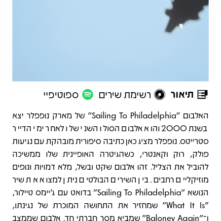
תיאור
רשימת שירים
ספוטיפיי
תיאור
האלבום "Sailing To Philadelphia" של מארק נופפלר יצא
בשנת 2000 והוא אלבום הסולו השני שלו לאחר ימי הדייר
סטרייטס. נופפלר מציג כאן כתיבה סיפורית מובהקת עם נגיעות
פולק, רוק וקאנטרי, כשהגיטרה האופיינית שלו ממשיכה
להוביל את הצליל. זהו אלבום שקט ובשל, מלא דמויות ונופים
מוזיקליים רחבים. בין השירים הבולטים ניתן למצוא את שיר
הנושא "Sailing To Philadelphia" בדואט עם ג’יימס טיילור,
"What It Is" שמחזיר את התחושה המוכרת של נגינתו,
ו־"Baloney Again" שמביא מסר חברתי חד. אלבום שממצב