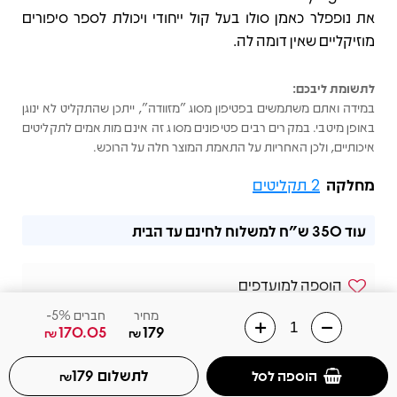
את נופפלר כאמן סולו בעל קול ייחודי ויכולת לספר סיפורים
מוזיקליים שאין דומה לה.
לתשומת ליבכם:
במידה ואתם משתמשים בפטיפון מסוג "מזוודה", ייתכן שהתקליט לא ינוגן
באופן מיטבי. במקרים רבים פטיפונים מסוג זה אינם מותאמים לתקליטים
איכותיים, ולכן האחריות על התאמת המוצר חלה על הרוכש.
מחלקה
2 תקליטים
עוד
350 ש"ח
למשלוח לחינם עד הבית
הוספה למועדפים
מחיר
חברים 5%-
שלחו הודעה בוואצאפ
170.05
179
₪
₪
02-6568831
לתשלום
הוספה לסל
179
₪
602478364242