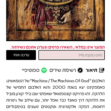
המוצר אינו במלאי, השאירו פרטים ונעדכן אתכם כשיחזור.
תיאור
רשימת שירים
ספוטיפיי
תיאור
האלבום "Machina / The Machines Of God" של הסמאשינג
פאמפקינס יצא בשנת 2000 והוא האלבום החמישי של
הלהקה. זהו פרויקט קונספטואלי שאפתני שבו בילי קורגן מוביל
את הלהקה דרך סאונד כבד ואפל יותר, עם שילוב של גיטרות
דחוסות, הפקה אלקטרונית וטקסטים טעונים בסימבוליזם