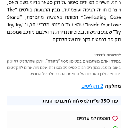
רוחני. השירים מציירים סיפור על רוק סטאר בדיוני בשם גלאס,
ויוצרים חוויה רציפה ועוצמתית. מבין הרצועות בולטים "The
Everlasting Gaze" הפותח באנרגיה מתפרצת, "Stand
Inside Your Love" שמציג צד רומנטי ומלודי יותר, ו־"Try, Try,
Try" שנוגע ברגישות ובפופיות נדירה. זהו אלבום מורכב שמסכם
תקופה דרמטית בקריירה של הלהקה.
לתשומת ליבכם:
במידה ואתם משתמשים בפטיפון מסוג "מזוודה", ייתכן שהתקליט לא ינוגן
באופן מיטבי. במקרים רבים פטיפונים מסוג זה אינם מותאמים לתקליטים
איכותיים, ולכן האחריות על התאמת המוצר חלה על הרוכש.
מחלקה
2 תקליטים
עוד
350 ש"ח
למשלוח לחינם עד הבית
הוספה למועדפים