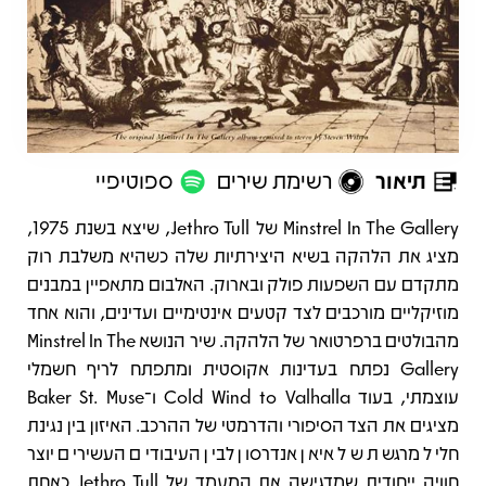
תיאור
רשימת שירים
ספוטיפיי
תיאור
Minstrel In The Gallery של Jethro Tull, שיצא בשנת 1975,
מציג את הלהקה בשיא היצירתיות שלה כשהיא משלבת רוק
מתקדם עם השפעות פולק ובארוק. האלבום מתאפיין במבנים
מוזיקליים מורכבים לצד קטעים אינטימיים ועדינים, והוא אחד
מהבולטים ברפרטואר של הלהקה. שיר הנושא Minstrel In The
Gallery נפתח בעדינות אקוסטית ומתפתח לריף חשמלי
עוצמתי, בעוד Cold Wind to Valhalla ו־Baker St. Muse
מציגים את הצד הסיפורי והדרמטי של ההרכב. האיזון בין נגינת
חליל מרגשת של איאן אנדרסון לבין העיבודים העשירים יוצר
חוויה ייחודית שמדגישה את המעמד של Jethro Tull כאחת