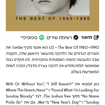
תיאור
רשימת שירים
ספוטיפיי
תיאור
U2 – The Best Of 1980–1990 הוא אוסף מקיף שמאגד את
השירים הגדולים של הלהקה מהעשור הראשון שלה, תקופה
שבה התגבשה זהותה האמנותית והחברתית. זהו תקליט כפול
שמאפשר לגלות מחדש איך להקה צעירה מדבלין הפכה לאחת
המשפיעות בעולם.
כאן תמצאו את “With Or Without You”, “I Still Haven’t
Found What I’m Looking For” ו־“Where The Streets Have
No Name” מתוך The Joshua Tree, לצד “Sunday Bloody
Sunday” ו־“New Year’s Day” מ־War, וגם את “Pride (In