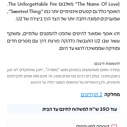
The Name Of Love)” מאלבום The Unforgettable Fire.
האוסף כולל גם קטעים אינטימיים יותר כמו “Sweetest Thing”,
שמעניקים תמונה רחבה יותר של הצד הרך ביצירה של U2.
זהו אוסף שמאגד להיטים שהפכו להמנונים עולמיים, ומשקף
עשור שבו U2 התגבשה כלהקה פורצת דרך עם מסרים חדים
ומוזיקה שממשיכה לרגש עד היום.
לתשומת ליבכם:
במידה ואתם משתמשים בפטיפון מסוג "מזוודה", ייתכן שהתקליט לא ינוגן
באופן מיטבי. במקרים רבים פטיפונים מסוג זה אינם מותאמים לתקליטים
איכותיים, ולכן האחריות על התאמת המוצר חלה על הרוכש.
מחלקה
2 תקליטים
עוד
350 ש"ח
למשלוח לחינם עד הבית
הוספה למועדפים