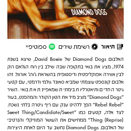
תיאור
רשימת שירים
ספוטיפיי
תיאור
האלבום Diamond Dogs של David Bowie, שיצא בשנת
1974, מציג את בואי בתקופה שבה שילב בין רוח הגלאם רוק
לבין אווירה אפוקליפטית ודיסטופית בהשראת ג’ורג’ אורוול. זהו
אלבום קונספט עוצמתי שמביא סאונד גולמי ודרמטי, עם קטעי
גיטרה חדים ותיאטרליות בימתית שמאפיינת את בואי. השיר
"Diamond Dogs" מציב מיד את הטון הקודר והמהפנט, בעוד
"Rebel Rebel" הפך ללהיט ענק עם ריף גיטרה בלתי נשכח.
לצד אלה, קטעים כמו "Sweet Thing/Candidate/Sweet
Thing (Reprise)" ממחישים את העושר המוזיקלי והנרטיבי
של האלבום. Diamond Dogs נחשב עד היום לאחת היצירות