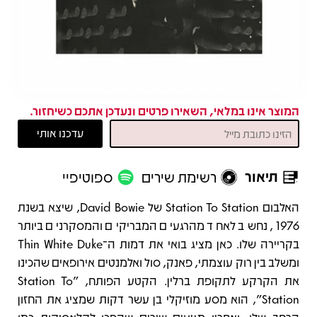
המוצר אינו במלאי, השאירו פרטים ונעדכן אתכם כשיחזור.
תיאור
רשימת שירים
ספוטיפיי
תיאור
האלבום Station To Station של David Bowie, שיצא בשנת
1976, נחשב לאחד מהרגעים המבריקים והמסקרנים ביותר
בקריירה שלו. כאן מציג בואי את דמות ה־Thin White Duke
ומשלב בין רוק עוצמתי, פאנק, סול ואלמנטים אירופאים שהכינו
את הקרקע לתקופת ברלין. הקטע הפותח, "Station To
Station", הוא מסע מוזיקלי בן עשר דקות שמציג את החזון