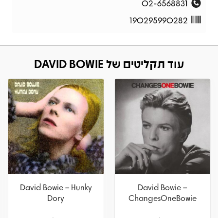
02-6568831
190295990282
עוד תקליטים של DAVID BOWIE
David Bowie – Hunky
David Bowie –
Dory
ChangesOneBowie