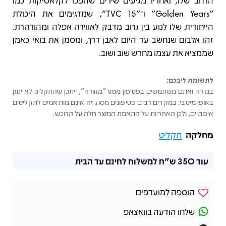
הרחב שלו, ואחריו מגיעים שירים שהפכו לקלאסיקות כמו
"Golden Years" ו־"TVC 15", שמדגימים את היכולת
הייחודית שלו לנוע בין גרוב מדבק לאווירה אפלה ומהורהרת.
זהו אלבום שנחשב עד היום לאבן דרך, ומסמן את בואי כאמן
שממציא את עצמו מחדש שוב ושוב.
לתשומת ליבכם:
במידה ואתם משתמשים בפטיפון מסוג "מזוודה", ייתכן שהתקליט לא ינוגן
באופן מיטבי. במקרים רבים פטיפונים מסוג זה אינם מותאמים לתקליטים
איכותיים, ולכן האחריות על התאמת המוצר חלה על הרוכש.
מחלקה
תקליט
עוד
350 ש"ח
למשלוח לחינם עד הבית
הוספה למועדפים
שלחו הודעה בוואצאפ