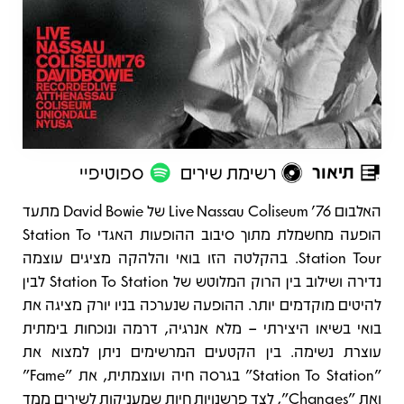
תיאור
רשימת שירים
ספוטיפיי
תיאור
האלבום Live Nassau Coliseum ’76 של David Bowie מתעד
הופעה מחשמלת מתוך סיבוב ההופעות האגדי Station To
Station Tour. בהקלטה הזו בואי והלהקה מציגים עוצמה
נדירה ושילוב בין הרוק המלוטש של Station To Station לבין
להיטים מוקדמים יותר. ההופעה שנערכה בניו יורק מציגה את
בואי בשיאו היצירתי – מלא אנרגיה, דרמה ונוכחות בימתית
עוצרת נשימה. בין הקטעים המרשימים ניתן למצוא את
"Station To Station" בגרסה חיה ועוצמתית, את "Fame"
ואת "Changes", לצד פרשנויות חיות שמעניקות לשירים ממד