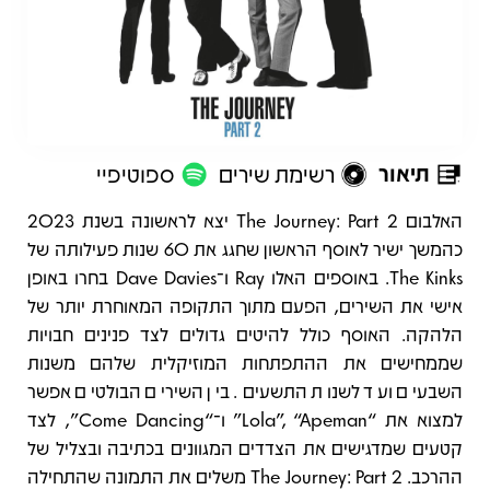
תיאור
רשימת שירים
ספוטיפיי
תיאור
האלבום The Journey: Part 2 יצא לראשונה בשנת 2023
כהמשך ישיר לאוסף הראשון שחגג את 60 שנות פעילותה של
The Kinks. באוספים האלו Ray ו־Dave Davies בחרו באופן
אישי את השירים, הפעם מתוך התקופה המאוחרת יותר של
הלהקה. האוסף כולל להיטים גדולים לצד פנינים חבויות
שממחישים את ההתפתחות המוזיקלית שלהם משנות
השבעים ועד לשנות התשעים. בין השירים הבולטים אפשר
למצוא את “Lola”, “Apeman” ו־“Come Dancing”, לצד
קטעים שמדגישים את הצדדים המגוונים בכתיבה ובצליל של
ההרכב. The Journey: Part 2 משלים את התמונה שהתחילה