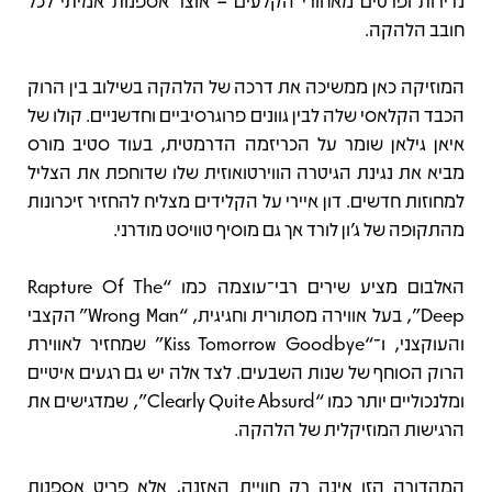
נדירות ופרטים מאחורי הקלעים – אוצר אספנות אמיתי לכל
חובב הלהקה.
המוזיקה כאן ממשיכה את דרכה של הלהקה בשילוב בין הרוק
הכבד הקלאסי שלה לבין גוונים פרוגרסיביים וחדשניים. קולו של
איאן גילאן שומר על הכריזמה הדרמטית, בעוד סטיב מורס
מביא את נגינת הגיטרה הווירטואוזית שלו שדוחפת את הצליל
למחוזות חדשים. דון איירי על הקלידים מצליח להחזיר זיכרונות
מהתקופה של ג’ון לורד אך גם מוסיף טוויסט מודרני.
האלבום מציע שירים רבי־עוצמה כמו “Rapture Of The
Deep”, בעל אווירה מסתורית וחגיגית, “Wrong Man” הקצבי
והעוקצני, ו־“Kiss Tomorrow Goodbye” שמחזיר לאווירת
הרוק הסוחף של שנות השבעים. לצד אלה יש גם רגעים איטיים
ומלנכוליים יותר כמו “Clearly Quite Absurd”, שמדגישים את
הרגישות המוזיקלית של הלהקה.
המהדורה הזו אינה רק חוויית האזנה, אלא פריט אספנות