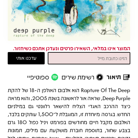
המוצר אינו במלאי, השאירו פרטים ונעדכן אתכם כשיחזור.
תיאור
רשימת שירים
ספוטיפיי
תיאור
Rapture Of The Deep הוא אלבום האולפן ה-18 של להקת
Deep Purple, שראה אור לראשונה בשנת 2005, והוא מראה
כיצד ההרכב האגדי הצליח להישאר רלוונטי גם במילניום
החדש. בגרסה מיוחדת זו, המוגבלת ל־1,500 עותקים בלבד,
האלבום מקבל חיים מחודשים בפורמט ויניל כפול 180 גרם
בצבע שחור, בתוספת חוברת מושקעת עם מילים, תמונות