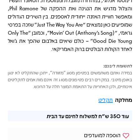
רימסטר אנלוגי, במהדורה מוגבלת וממוספרת. הסאונד העשיר
והצלול מדגיש את הנגינה ואת ההפקה של Phil Ramone,
ומאפשר חוויית האזנה ייחודית לאספנים. בין השירים הגדולים
שמופיעים כאן נמצאים “Just The Way You Are” שזכה בפרסי
גראמי, “Movin’ Out (Anthony’s Song)”, וכמובן “Only The
Good Die Young” – כולם שיאים באלבום שהפך את ג’ואל
לאחד הקולות הבולטים ברוק האמריקאי.
לתשומת ליבכם:
במידה ואתם משתמשים בפטיפון מסוג "מזוודה", ייתכן שהתקליט לא ינוגן
באופן מיטבי. במקרים רבים פטיפונים מסוג זה אינם מותאמים לתקליטים
איכותיים, ולכן האחריות על התאמת המוצר חלה על הרוכש.
מחלקה
תקליט
עוד
350 ש"ח
למשלוח לחינם עד הבית
הוספה למועדפים