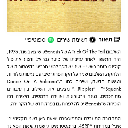
תיאור
רשימת שירים
ספוטיפיי
תיאור
האלבום A Trick Of The Tail של Genesis, שיצא בשנת 1976,
היה הראשון לאחר עזיבתו של פיטר גבריאל, והציג את פיל
קולינס כזמר ראשי – שינוי שהפך לרגע מכריע בהיסטוריה של
הלהקה. האלבום שמר על הקו הפרוגרסיבי עם נגיעות מלודיות
ונגישות חדשה, ושירים כמו "Dance On A Volcano",
"Squonk" ו־"Ripples…" מציגים את השילוב בין עיבודים
מתוחכמים, נגינה וירטואוזית ואווירה דרמטית. היצירה הזו
הוכיחה ש־Genesis יכולה לפרוח גם בפרק חדש של הקריירה.
המהדורה המוגבלת והממוספרת יוצאת כאן בשני תקליטי 12
אינץ’ במהירות 45RPM, ברימסטר איכותי שמדגיש את הסאונד