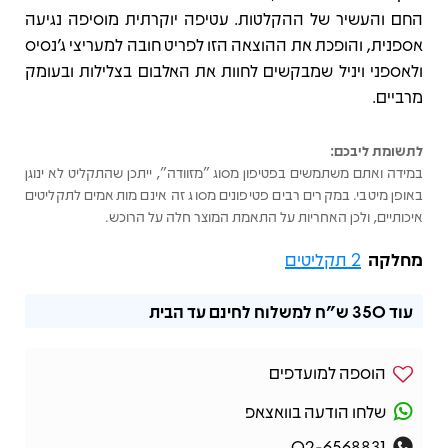
החם והעשיר של ההקלטות. עטיפה יוקרתית מוסיפה נגיעה
אספנית, והופכת את ההוצאה הזו לפריט חובה למעריצי ג’נסיס
ולאספני ויניל שמבקשים לחוות את האלבום בצלילות ובעומק
מרביים.
לתשומת ליבכם:
במידה ואתם משתמשים בפטיפון מסוג "מזוודה", ייתכן שהתקליט לא ינוגן
באופן מיטבי. במקרים רבים פטיפונים מסוג זה אינם מותאמים לתקליטים
איכותיים, ולכן האחריות על התאמת המוצר חלה על הרוכש.
מחלקה
2 תקליטים
עוד
350 ש"ח
למשלוח לחינם עד הבית
הוספה למועדפים
שלחו הודעה בוואצאפ
02-6568831