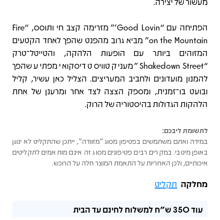
מעשור של יצירה.
הפתיחה עם “Good Lovin’” מזרימה קצב חי ותוסס, “Fire
on the Mountain” מביא גרוב מהפנט שהפך לאחד הקטעים
המזוהים ביותר עם הופעות הלהקה, והטייטל־טרק
“Shakedown Street” מעניק טוויסט דיסקואי מפתיע שהפך
להמנון מועדונים ולחביב המעריצים. הצליל כאן עשיר, קליל
ובועט בו־זמנית, ומספק הצצה לצד אחר ומרענן של אחת
הלהקות הגדולות בהיסטוריה של הרוק.
לתשומת ליבכם:
במידה ואתם משתמשים בפטיפון מסוג "מזוודה", ייתכן שהתקליט לא ינוגן
באופן מיטבי. במקרים רבים פטיפונים מסוג זה אינם מותאמים לתקליטים
איכותיים, ולכן האחריות על התאמת המוצר חלה על הרוכש.
מחלקה
תקליט
עוד
350 ש"ח
למשלוח לחינם עד הבית