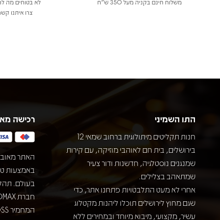
משלוח חינם בקניה מעל 350 ש"ח
לא בטוחים מה לר
צרו איתנו קשר
התו השמיני
רכישה מא
חנות תקליטים מיתולוגית ברחוב שמאי 12
בירושלים, בית חם לאוהבי מוזיקה, עם קירות
האתר מאובט
שמנגנים נוסטלגיה, חדשנות ודור צעיר
שמתאהב בצלילים.
בעולם. תהל
אחרי לא מעט התלבטויות פתחנו אתר, כדי
שגם מחוץ לירושלים תוכלו ליהנות מקטלוג
עשיר, מקצועי, מיבוא מיוחד ובמחירים ללא