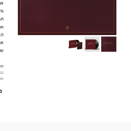
את
וה
המ
אח
שמ
לתש
במי
פטי
מ