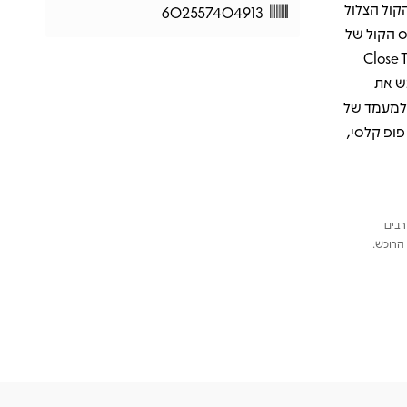
קול הצלול
602557404913
ס הקול של
Close To You”, “We’
סף כבש את
 למעמד של
פופ קלסי,
רבים
הרוכש.