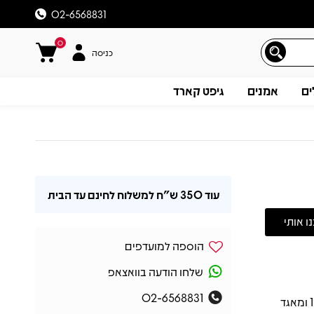
02-6568831
0
כניסה
ים
אמנים
גיפט קארד
עוד
350 ש"ח
למשלוח לחינם עד הבית
הוספה למועדפים
שלחו הודעה בוואצאפ
02-6568831
האוסף The Singles 1969-1973 של Carpenters יצא לראשונה בשנת 1973 ומאגד
תיאור