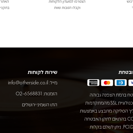
כוש
הצטרפו למועדון הלקוחות
האתר 
וקבלו הטבות שוות
בתקני 
ובטחת
שירות לקוחות
מייל:
info@otherside.co.il
הזמנות: 02-6568831
ח ברמת הצפנה גבוהה
באמצעות טכנולוגיית SSL מהמתקדמות
התו השמיני ירושלים
יך הסליקה מתבצע באמצעות
חברת COMAX בהתאם לתקן האבטחה
המחמיר PCI DSS. ניתן לשלם בקלות