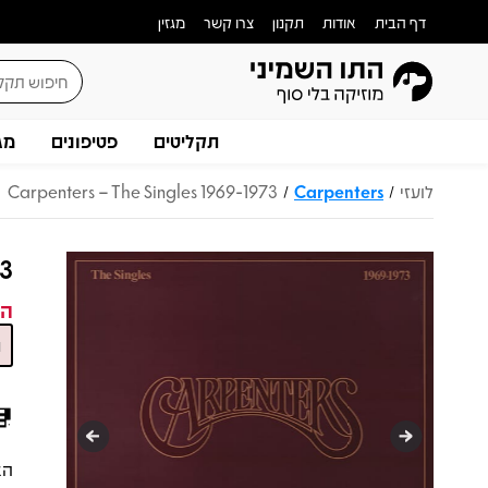
דף הבית
אודות
תקנון
צרו קשר
מגזין
תקליטים
פטיפונים
מג
לועזי
Carpenters
Carpenters – The Singles 1969-1973
/
/
73
המ