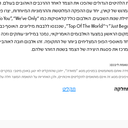
 הלהיטים הגדולים שהפכו את הצמד לאחד ההרכבים האהובים בעולם. ה
מרגש של קארן, יחד עם ההפקה המלוטשת וההרמוניות המיוחדות, יצרו פ
תחילת שנות השבעים. האלבום כולל קלאסיקות כמו “ve Only
Just Begun” ו־“Top Of The World”, שנכנסו ללבבות מיליונים. האו
קום הראשון במצעד האלבומים האמריקאי, נמכר במיליוני עותקים וזכה
ד מאוספי הפופ המצליחים ביותר של התקופה. זהו אלבום חובה לאוהבי 
רכז את פסגות היצירה של הצמד בשנות הזוהר שלהם.
ומת ליבכם:
דה ואתם משתמשים בפטיפון מסוג "מזוודה", ייתכן שהתקליט לא ינוגן באופן מיטבי. במקרים 
פונים מסוג זה אינם מותאמים לתקליטים איכותיים, ולכן האחריות על התאמת המוצר חלה על 
חלקה
תקליט