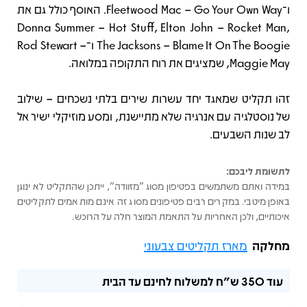
ו־Fleetwood Mac – Go Your Own Way. האוסף כולל גם את
Donna Summer – Hot Stuff, Elton John – Rocket Man,
The Jacksons – Blame It On The Boogie ו־Rod Stewart –
Maggie May, שמציגים את רוח התקופה במלואה.
זהו תקליט שמאגד יחד עשרות שירים בלתי נשכחים – שילוב
של נוסטלגיה עם אנרגיה שלא מתיישנת, ומסע מוזיקלי ישיר אל
לב שנות השבעים.
לתשומת ליבכם:
במידה ואתם משתמשים בפטיפון מסוג "מזוודה", ייתכן שהתקליט לא ינוגן
באופן מיטבי. במקרים רבים פטיפונים מסוג זה אינם מותאמים לתקליטים
איכותיים, ולכן האחריות על התאמת המוצר חלה על הרוכש.
מחלקה
מארז תקליטים צבעוני
עוד
350 ש"ח
למשלוח לחינם עד הבית