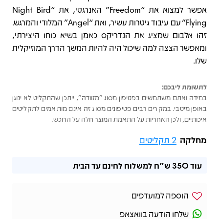
אפשר למצוא את “Freedom” האנרגטי, את “Night Bird
Flying” עם עיבוד גיטרות עשיר, ואת “Angel” המלודי והמרגש.
זהו אלבום שמציג את הנדריקס כאמן בשיא כוחו היצירתי,
ומאפשר הצצה למה שיכול היה להיות המשך הדרך המוזיקלית
שלו.
לתשומת ליבכם:
במידה ואתם משתמשים בפטיפון מסוג "מזוודה", ייתכן שהתקליט לא ינוגן
באופן מיטבי. במקרים רבים פטיפונים מסוג זה אינם מותאמים לתקליטים
איכותיים, ולכן האחריות על התאמת המוצר חלה על הרוכש.
מחלקה
2 תקליטים
עוד
350 ש"ח
למשלוח לחינם עד הבית
הוספה למועדפים
שלחו הודעה בוואצאפ