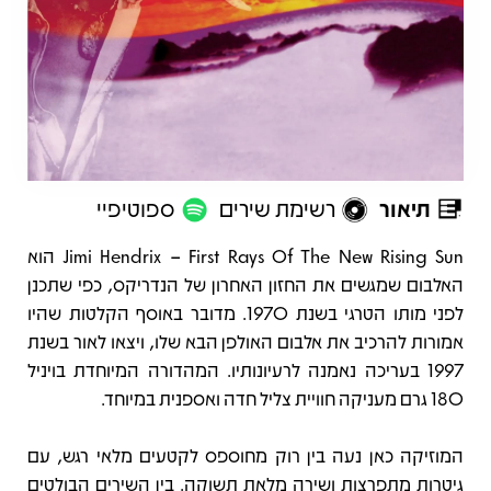
תיאור
רשימת שירים
ספוטיפיי
תיאור
Jimi Hendrix – First Rays Of The New Rising Sun הוא
האלבום שמגשים את החזון האחרון של הנדריקס, כפי שתכנן
לפני מותו הטרגי בשנת 1970. מדובר באוסף הקלטות שהיו
אמורות להרכיב את אלבום האולפן הבא שלו, ויצאו לאור בשנת
1997 בעריכה נאמנה לרעיונותיו. המהדורה המיוחדת בויניל
180 גרם מעניקה חוויית צליל חדה ואספנית במיוחד.
המוזיקה כאן נעה בין רוק מחוספס לקטעים מלאי רגש, עם
גיטרות מתפרצות ושירה מלאת תשוקה. בין השירים הבולטים