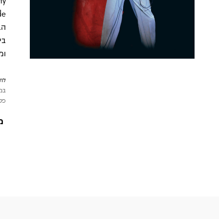
הב
בי
ומ
לתש
במי
פטי
מ