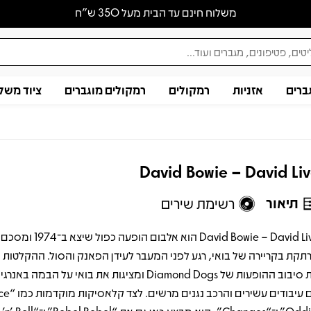
משלוח חינם עד הבית מעל 350 ש״ח
ברים
אזניות
רמקולים
רמקולים מוגברים
ציוד משל
David Bowie – David Li
תיאור
רשימת שירים
David Bowie – David Live הוא אלבום ה
תקת בקריירה של בואי, רגע לפני המעבר לעידן הפאנק והסול. ההקלטות
את סיבוב ההופעות של Diamond Dogs ומציגות את בואי על הבמ
עם עיבודים עשירים והרכ