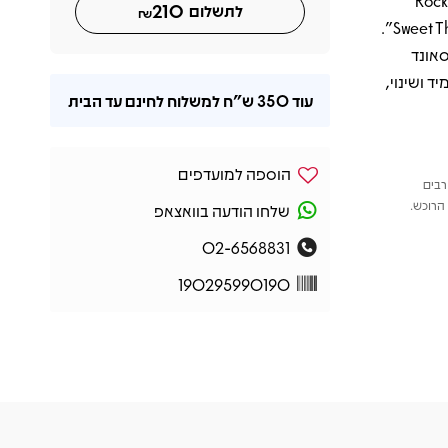
Rebel Rebe” ו־“Rock ’n’ Roll
210
לתשלום
₪
Suicide”, בתוספת קטעים נדירים מהאלבום ההוא כמו “Sweet Thing/Candidate”.
סאונד
ד ושינוי,
עוד
350 ש"ח
למשלוח לחינם עד הבית
הוספה למועדפים
רבים
הרוכש.
שלחו הודעה בוואצאפ
02-6568831
190295990190