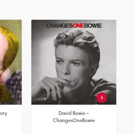
‹
Dory
David Bowie –
ChangesOneBowie