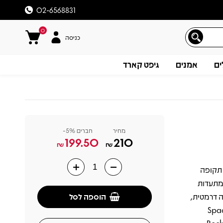
02-6568831
0
כניסה
ים
אמנים
גיפט קארד
מחיר
חברים 5%-
199.50
210
₪
₪
ופעה כפול שיצא ב־1974 ומסכם תקופה
תיאור
 מתעדות
הוספה לסל
ה באנרגיה דרמטית,
ב נגנים מרשים. לצד קלאסיקות מוקדמות כמו “Space