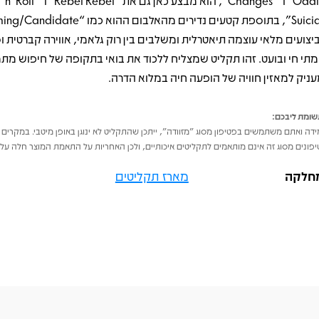
Oddity” ו־“Changes”, הוא מבצע כאן גם את “l
יצועים מלאי עוצמה תיאטרלית ומשלבים בין רוק גלאמי, אווירה קברטית ו
מתי חי ובועט. זהו תקליט שמצליח ללכוד את בואי בתקופה של חיפוש מתמי
עניק למאזין חוויה של הופעה חיה במלוא הדרה.
ומת ליבכם:
דה ואתם משתמשים בפטיפון מסוג "מזוודה", ייתכן שהתקליט לא ינוגן באופן מיטבי. במקרים 
פונים מסוג זה אינם מותאמים לתקליטים איכותיים, ולכן האחריות על התאמת המוצר חלה על 
חלקה
מארז תקליטים