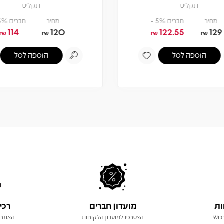
תקליט
תקליט
מחיר
חברים 5% -
מחיר
חברים 5% -
114
120
122.55
129
₪
₪
₪
₪
הוספה לסל
הוספה לסל
ות
מועדון חברים
רכי
כוש
הצטרפו למועדון הלקוחות
האתר 