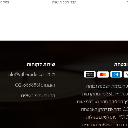
וקבלו הטבות שוות
בתקני 
ובטחת
שירות לקוחות
מייל:
info@otherside.co.il
הזמנות: 02-6568831
ח ברמת הצפנה גבוהה
באמצעות טכנולוגיית SSL מהמתקדמות
התו השמיני ירושלים
יך הסליקה מתבצע באמצעות
חברת COMAX בהתאם לתקן האבטחה
המחמיר PCI DSS. ניתן לשלם בקלות
 כרטיסי האשראי הנפוצים.