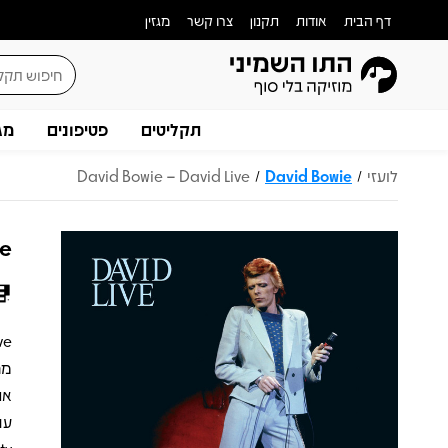
דף הבית
אודות
תקנון
צרו קשר
מגזין
תקליטים
פטיפונים
מג
לועזי
David Bowie
David Bowie – David Live
/
/
ve
מר