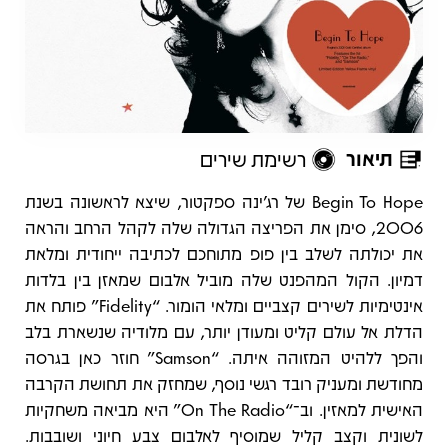
תיאור
רשימת שירים
תיאור
Begin To Hope של רג’ינה ספקטור, שיצא לראשונה בשנת
2006, סימן את הפריצה הגדולה שלה לקהל הרחב והראה
את יכולתה לשלב בין פופ מתוחכם לכתיבה ייחודית ומלאת
דמיון. הקול המהפנט שלה מוביל אלבום שמאזן בין בלדות
אינטימיות לשירים קצביים ומלאי הומור. “Fidelity” פותח את
הדלת אל עולם קליט ומעודן יותר, עם מלודיה שנשארת בלב
והפך ללהיט המזוהה איתה. “Samson” חוזר כאן בגרסה
מחודשת ומעניק רובד רגשי נוסף, שמחזק את תחושת הקרבה
האישית למאזין. וב־“On The Radio” היא מביאה משחקיות
לשונית וקצב קליל שמוסיף לאלבום צבע חיוני ושובבות.