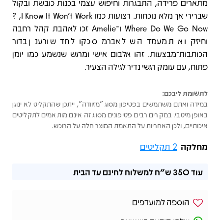
מתארים פרידה, התבגרות וחיפוש עצמי בכנות כובשת ובקול
שברירי אך מלא נוכחות. רצועות כמו I Know It Won’t Work, ‏?
Where Do We Go Now ו־Amelie זכו לאהבת קהל רחבה
וחיזקו את מעמדה של אברמס כקול חדש ורענן בדור
הכותבות־מבצעות. זהו אלבום אישי ומרגש שנשמע כמו יומן
פתוח, עם עומק רגשי נדיר לגילה הצעיר.
לתשומת ליבכם:
במידה ואתם משתמשים בפטיפון מסוג "מזוודה", ייתכן שהתקליט לא ינוגן
באופן מיטבי. במקרים רבים פטיפונים מסוג זה אינם מותאמים לתקליטים
איכותיים, ולכן האחריות על התאמת המוצר חלה על הרוכש.
מחלקה
2 תקליטים
עוד
350 ש"ח
למשלוח לחינם עד הבית
הוספה למועדפים