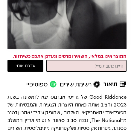
המוצר אינו במלאי, השאירו פרטים ונעדכן אתכם כשיחזור.
תיאור
רשימת שירים
ספוטיפיי
תיאור
​Good Riddance של גרייסי אברמס יצא לראשונה בשנת
2023 והציב אותה כאחת היוצרות הצעירות והמבטיחות של
הפופ־אינדי האמריקאי. האלבום, שהופק על ידי אהרון דסנר
מ־The National, נבנה סביב סאונד אינטימי ועדין המשלב
פסנתר, גיטרות אקוסטיות ואלקטרוניקה מינימליסטית. השירים