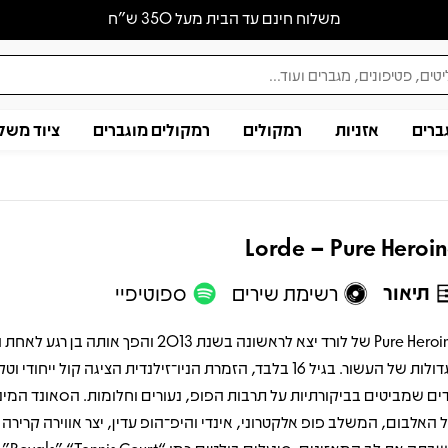
משלוח חינם עד הבית מעל 350 ש״ח
ברים
אזניות
רמקולים
רמקולים מוגברים
ציוד משל
Lorde – Pure Heroi
תיאור
רשימת שירים
ספוטיפיי
Pure Heroine של לורד יצא לראשונה בשנת 2013 והפך אותה בן 
הגדולות של העשור. בגיל 16 בלבד, הזמרת הניו־זילנדית הציגה קול ייחודי
ים שמביטים בביקורתיות על תרבות הפופ, נעורים וחלומות. הסאונד המינ
 האלבום, המשלב פופ אלקטרוני, אינדי והיפ־הופ עדין, יצר אווירה קרירה