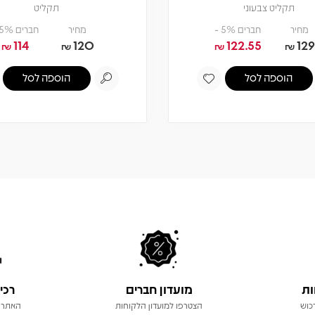
תקליט צבעוני
תקליט
מחיר
חברים 5% -
מחיר
חברים 5% -
114
120
122.55
129
₪
₪
₪
₪
הוספה לסל
הוספה לסל
ות
מועדון חברים
רכי
כוש
הצטרפו למועדון הלקוחות
האתר 