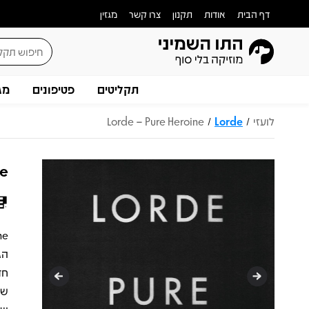
דף הבית
אודות
תקנון
צרו קשר
מגזין
תקליטים
פטיפונים
מג
לועזי
Lorde
Lorde – Pure Heroine
/
/
ne
חד
של