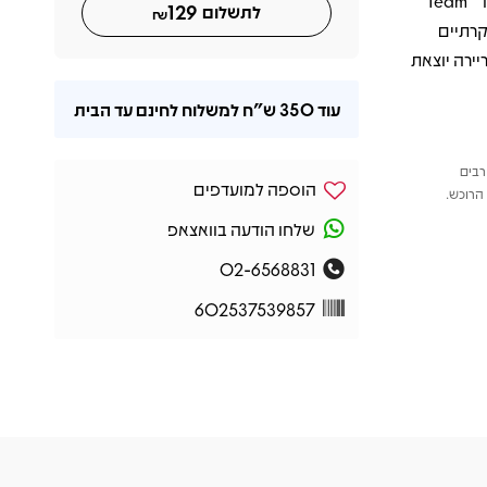
ששבתה את לב המאזינים. סינגלים בולטים כמו “Royals”, “Tennis Court” ו־“Team”
129
לתשלום
₪
קרתיים
ירה יוצאת
עוד
350 ש"ח
למשלוח לחינם עד הבית
רבים
הוספה למועדפים
הרוכש.
שלחו הודעה בוואצאפ
02-6568831
602537539857