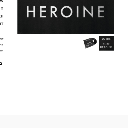
הג
וב
דו
לתש
במי
פטי
מ