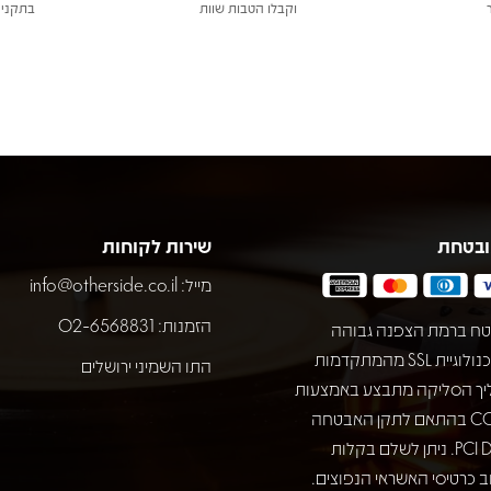
וקבלו הטבות שוות
בתקני 
ובטחת
שירות לקוחות
מייל:
info@otherside.co.il
הזמנות: 02-6568831
ח ברמת הצפנה גבוהה
באמצעות טכנולוגיית SSL מהמתקדמות
התו השמיני ירושלים
יך הסליקה מתבצע באמצעות
חברת COMAX בהתאם לתקן האבטחה
המחמיר PCI DSS. ניתן לשלם בקלות
 כרטיסי האשראי הנפוצים.