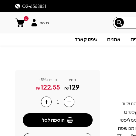
02-6568831
0
כניסה
ים
אמנים
גיפט קארד
מחיר
חברים 5%-
122.55
129
₪
₪
רגע לאחת התגליות
תיאור
 וטקסטים
הוספה לסל
ימליסטי
 ומכושפת