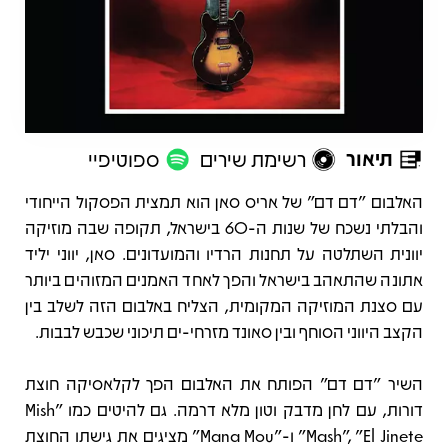
תיאור
רשימת שירים
ספוטיפיי
תיאור
האלבום "דם דם" של אריס סאן הוא תמצית הפסקול הייחודי
והבלתי נשכח של שנות ה-60 בישראל, תקופה שבה מוזיקה
יוונית השתלטה על תחנות הרדיו והמועדונים. סאן, יווני יליד
אתונה שהתאהב בישראל והפך לאחד האמנים המזוהים ביותר
עם סצנת המוזיקה המקומית, הצליח באלבום הזה לשלב בין
הקצב היווני הסוחף ובין סאונד מזרחי-ים תיכוני שכבש לבבות.
השיר "דם דם" הפותח את האלבום הפך לקלאסיקה חוצת
דורות, עם לחן מדבק וטון מלא דרמה. גם להיטים כמו "Mish
Mash", "El Jinete" ו-"Mana Mou" מציגים את גישתו החוצת