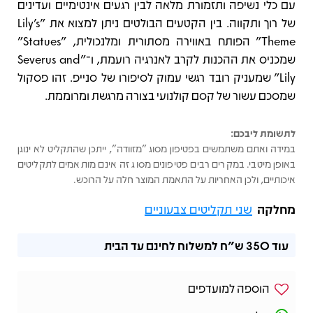
עם כלי נשיפה ותזמורת מלאה לבין רגעים אינטימיים ועדינים
של רוך ותקווה. בין הקטעים הבולטים ניתן למצוא את "Lily’s
Theme" הפותח באווירה מסתורית ומלנכולית, "Statues"
שמכניס את ההכנות לקרב לאנרגיה רועמת, ו־"Severus and
Lily" שמעניק רובד רגשי עמוק לסיפורו של סנייפ. זהו פסקול
שמסכם עשור של קסם קולנועי בצורה מרגשת ומרוממת.
לתשומת ליבכם:
במידה ואתם משתמשים בפטיפון מסוג "מזוודה", ייתכן שהתקליט לא ינוגן
באופן מיטבי. במקרים רבים פטיפונים מסוג זה אינם מותאמים לתקליטים
איכותיים, ולכן האחריות על התאמת המוצר חלה על הרוכש.
מחלקה
שני תקליטים צבעוניים
עוד
350 ש"ח
למשלוח לחינם עד הבית
הוספה למועדפים