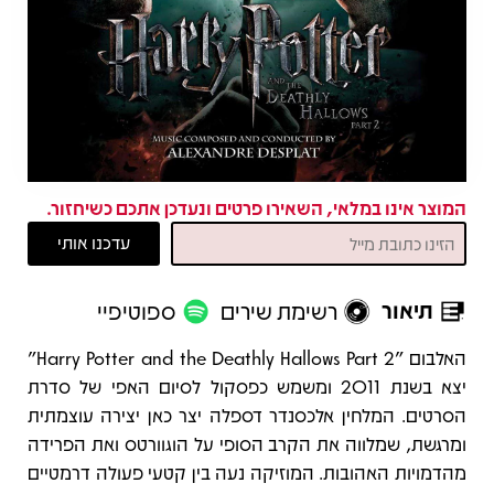
המוצר אינו במלאי, השאירו פרטים ונעדכן אתכם כשיחזור.
תיאור
רשימת שירים
ספוטיפיי
תיאור
האלבום "Harry Potter and the Deathly Hallows Part 2"
יצא בשנת 2011 ומשמש כפסקול לסיום האפי של סדרת
הסרטים. המלחין אלכסנדר דספלה יצר כאן יצירה עוצמתית
ומרגשת, שמלווה את הקרב הסופי על הוגוורטס ואת הפרידה
מהדמויות האהובות. המוזיקה נעה בין קטעי פעולה דרמטיים