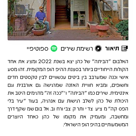
תיאור
רשימת שירים
ספוטיפיי
תיאור
האלבום "הביתה" של כהן יצא בשנת 2022 ומציג את אחד
הקולות הייחודיים ביותר בסצנת ההיפ הופ המקומית. זהו מסע
אישי וכנה שמערבב בין ביטים עכשוויים לבין טקסטים חדים
וחשופים, ומביא חוויית האזנה שמרגישה גם אורבנית וגם
אינטימית. שירים כמו "הביתה" ו־"ככה זה" מדגימים היטב את
היכולת של כהן לשלב רגישות עם אנרגיה, בעוד "עיר בלי
הפסקה" מציע צד יותר קצבי ורחוב. אלבום שמשקף דרך
ומחשבה, ומעמיק את מקומו של כהן כאחד היוצרים
המשמעותיים בהיפ הופ הישראלי.