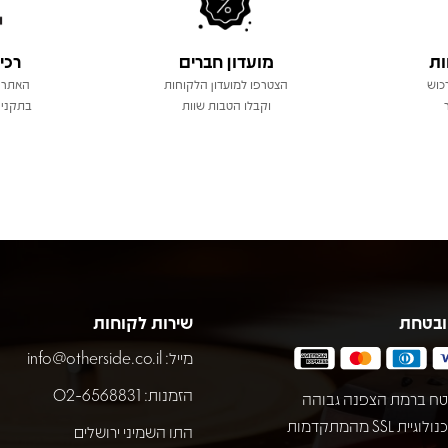
ות
מועדון חברים
רכי
כוש
הצטרפו למועדון הלקוחות
האתר 
וקבלו הטבות שוות
בתקני 
ובטחת
שירות לקוחות
מייל:
info@otherside.co.il
הזמנות: 02-6568831
ח ברמת הצפנה גבוהה
באמצעות טכנולוגיית SSL מהמתקדמות
התו השמיני ירושלים