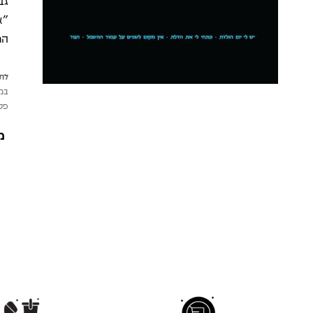
גב
"א
הר
לתש
במי
פטי
מ