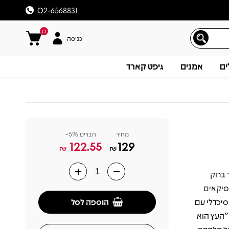
02-6568831
0
כניסה
ים
אמנים
גיפט קארד
מחיר
חברים 5%-
122.55
129
₪
₪
נחשב לאבן דרך ברוק
תיאור
וסיקאים
הוספה לסל
סיכדלי עם
"העץ הוא