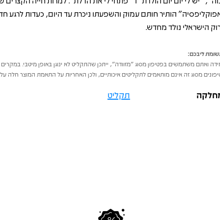
וה", "יש לי יום יום הולדת" ו־"פתחי לי את הדלת". למרות חייה הקצרים 
פוקליפסיה" הותיר חותם עמוק והשפעתו ניכרת עד היום, כעדות לרגע חד
וק הישראלי נולד מחדש.
ומת ליבכם:
דה ואתם משתמשים בפטיפון מסוג "מזוודה", ייתכן שהתקליט לא ינוגן באופן מיטבי. במקרים 
פונים מסוג זה אינם מותאמים לתקליטים איכותיים, ולכן האחריות על התאמת המוצר חלה על 
חלקה
תקליט