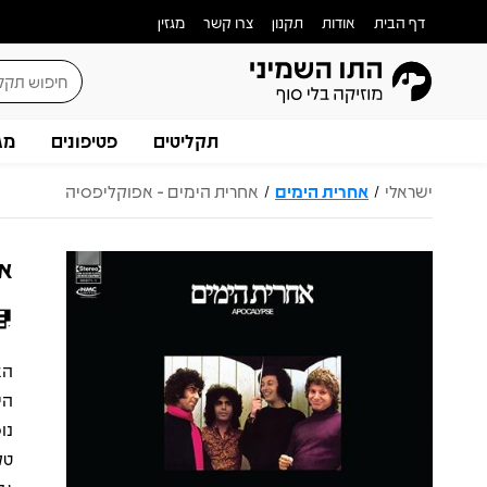
דף הבית
אודות
תקנון
צרו קשר
מגזין
תקליטים
פטיפונים
מג
ישראלי
אחרית הימים
אחרית הימים - אפוקליפסיה
/
/
אח
הי
נו
טק