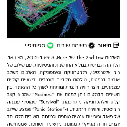
תיאור
רשימת שירים
ספוטיפיי
תיאור
האלבום The 2nd Law של Muse, שיצא ב-2012, מציג את
הלהקה הבריטית במלוא החדשנות והניסיוניות, עם שילוב של
רוק אלטרנטיבי, אלקטרוניקה וסימפוניקה. האלבום משלב
אנרגיה דרמטית, סולמות מלודיים מורכבים וביצועים קוליים
עוצמתיים, ויוצר חוויה דינמית ומותחת לאורך כל ההאזנה. בין
השירים הבולטים ניתן למנות את "Madness" שמביא קצב
קליט ואלקטרוניקה מתוחכמת, "Survival" שמוסיף עוצמה
רוקיסטית ואווירה דרמטית, ו-"Panic Station" שמציג שילוב
של פאנק ופופ עם אנרגיה סוחפת וכריזמה. השירים הללו יחד
יוצרים חוויה מוזיקלית מגוונת, מרשימה וסוחפת שממחישה