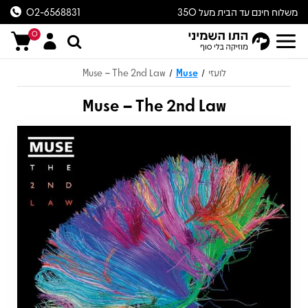
משלוח חינם עד הבית מעל 350
02-6568831
ש״ח
0
לועזי
Muse
Muse – The 2nd Law
/
/
Muse – The 2nd Law