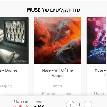
עוד תקליטים של MUSE
Muse – Drones
Muse – Will Of The
People
תקליט
2 תקליטים
מחיר
חברים 5% -
114
120
₪
₪
מחיר
חברים 5%-
141.55
149
₪
₪