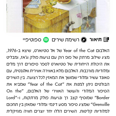
תיאור
רשימת שירים
ספוטיפיי
תיאור
האלבום Year of the Cat של אל סטיוארט, שיצא ב-1976,
מציג שילוב מרתק של פופ רוק עם נגיעות פולק וג’אז, ומבליט
את היכולת הייחודית של סטיוארט לספר סיפורים דרך מלים
ומלודיות מורכבות. האלבום מלא באווירה אווירית ואלגנטית, עם
סאונד עשיר ומלודי שמושך את המאזין לכל רצועה. בין השירים
הבולטים ניתן למנות את "Year of the Cat" שמביא את
הסיפור המלודי והעושר האווירי של האלבום, "On the
Border" שמוסיף קצב רך ונגיעות פולק מרתקות, ו-"Lord
Grenville" שמציג סיפור מסע דינמי ומלודי שמאזן בין תחכום
למלודיות קליטות. השירים הללו יחד יוצרים חוויה מוזיקלית