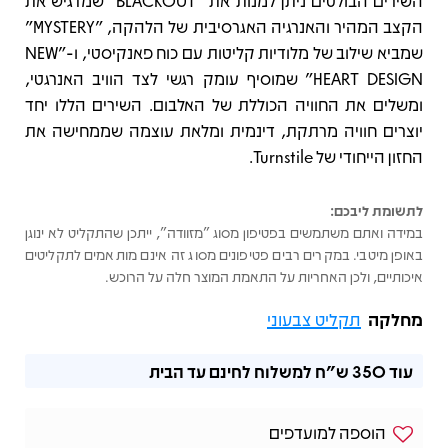
השירים הבולטים ניתן למנות את "BLACKOUT" שמדגיש את
הקצב המהיר והאנרגיה האגרסיבית של הלהקה, "MYSTERY"
שמביא שילוב של מלודיות קליטות עם כוח פאנקיסטי, ו-"NEW
HEART DESIGN" שמוסיף עומק רגשי לצד הוויב האנרגטי,
ומשלים את החוויה הכוללת של האלבום. השירים הללו יחד
יוצרים חוויה מרתקת, דינמית ומלאת עוצמה שממחישה את
החזון הייחודי של Turnstile.
לתשומת ליבכם:
במידה ואתם משתמשים בפטיפון מסוג "מזוודה", ייתכן שהתקליט לא ינוגן
באופן מיטבי. במקרים רבים פטיפונים מסוג זה אינם מותאמים לתקליטים
איכותיים, ולכן האחריות על התאמת המוצר חלה על הרוכש.
מחלקה
תקליט צבעוני
עוד
350 ש"ח
למשלוח לחינם עד הבית
הוספה למועדפים