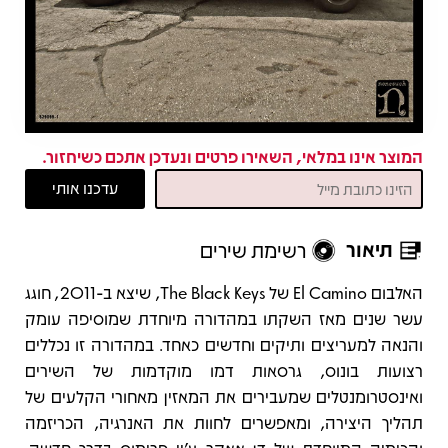
המוצר אינו במלאי, השאירו פרטים ונעדכן אתכם כשיחזור.
תיאור
רשימת שירים
תיאור
האלבום El Camino של The Black Keys, שיצא ב-2011, חוגג
עשר שנים מאז השקתו במהדורה מיוחדת שמוסיפה עומק
והנאה למעריצים ותיקים וחדשים כאחד. במהדורה זו נכללים
רצועות בונוס, גרסאות דמו מוקדמות של השירים
ואינסטרומנטלים שמעבירים את המאזין מאחורי הקלעים של
תהליך היצירה, ומאפשרים לחוות את האנרגיה, הכריזמה