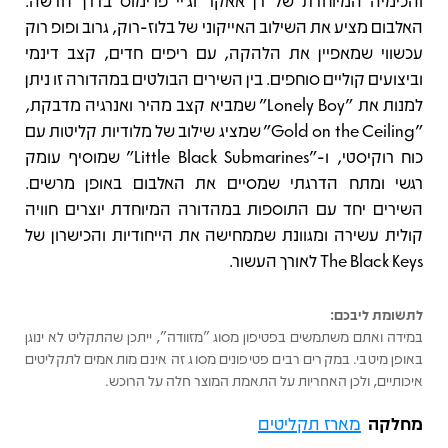
והכימיה המיוחדת של דן אאקר וג׳יי פרימוס בדרך חדשה.
האלבום מציע את השילוב האייקוני של בלוז‑רוק, גרוב ופופ רוק
עכשווי שמאפיין את הלהקה, עם ריפים חדים, קצב דינמי
וביצועים קוליים סוחפים. בין השירים הבולטים במהדורה זו ניתן
למנות את "Lonely Boy" שמביא קצב מהיר ואנרגיה מדבקת,
"Gold on the Ceiling" שמציג שילוב של מלודיות קליטות עם
כוח רוקיסטי, ו-"Little Black Submarines" שמוסיף עומק
רגשי ומתח הדרגתי שמסיים את האלבום באופן מרשים.
השירים יחד עם התוספות במהדורה המיוחדת יוצרים חוויה
קולית עשירה ומגוונת שממחישה את הייחודיות והכישרון של
The Black Keys לאורך העשור.
לתשומת ליבכם:
במידה ואתם משתמשים בפטיפון מסוג "מזוודה", ייתכן שהתקליט לא ינוגן
באופן מיטבי. במקרים רבים פטיפונים מסוג זה אינם מותאמים לתקליטים
איכותיים, ולכן האחריות על התאמת המוצר חלה על הרוכש.
מחלקה
מארז תקליטים