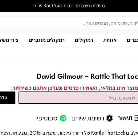
משלוח חינם עד הבית מעל 350 ש״ח
ברים
אזניות
רמקולים
רמקולים מוגברים
ציוד משל
David Gilmour – Rattle That Lo
וצר אינו במלאי, השאירו פרטים ונעדכן אתכם כשיחזור.
תיאור
רשימת שירים
ספוטיפיי
האלבום Rattle That Lock של דייוויד גילמור, שיצא ב-2015, מ