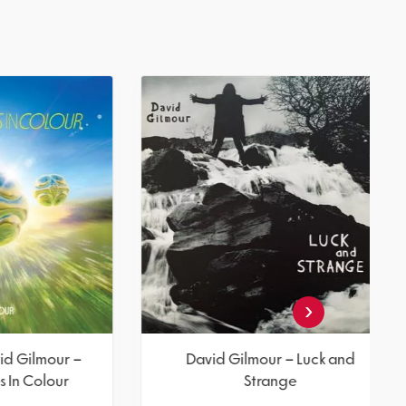
‹
Pompeii
The Orb And David Gilmour –
Metallic Spheres In Colour