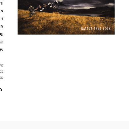
וה
אי
גי
הר
שמ
לתש
במי
פטי
מ