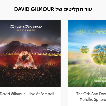
עוד תקליטים של DAVID GILMOUR
 Gilmour – The Luck And
David Gilmour – Live At 
Strange Concerts