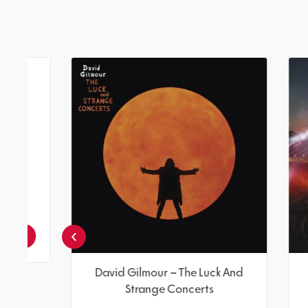
The Orb & David Gilmour -
Metallic Spheres
שני תקליטים צבעוניים
צפיה במוצר
›
אזל! עדכנו כשחוזר
David