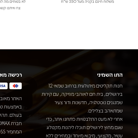
משלוח חינם בקניה מעל 350 ש"ח
לא בטוחים מה לר
צרו איתנו קשר
התו השמיני
רכישה מא
חנות תקליטים מיתולוגית ברחוב שמאי 12
בירושלים, בית חם לאוהבי מוזיקה, עם קירות
האתר מאובט
שמנגנים נוסטלגיה, חדשנות ודור צעיר
שמתאהב בצלילים.
בעולם. תהל
אחרי לא מעט התלבטויות פתחנו אתר, כדי
שגם מחוץ לירושלים תוכלו ליהנות מקטלוג
עשיר, מקצועי, מיבוא מיוחד ובמחירים ללא