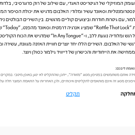
עומק המוזיקלי של הגיטריסט האגדי, עם שילוב של רוק פרוגרסיבי, בלדות
נסטרומנטליות וסאונד עשיר ומלודי. האלבום מדגיש את יכולת הסיפור המו
למור, עם גיטרות חודרות וביצועים קוליים מרגשים. בין השירים הבולטים נית
את "le That Lock
של רגש ומלודיה נוגעת ללב, ו-"In Any Tongue" שמדגיש את הכ
גשי של האלבום. השירים הללו יחד יוצרים חוויית האזנה מגוונת, עשירה ו
מחישה את הייחודיות והכישרון של דייוויד גילמור כסולן ויוצר.
ומת ליבכם:
דה ואתם משתמשים בפטיפון מסוג "מזוודה", ייתכן שהתקליט לא ינוגן באופן מיטבי. במקרים 
פונים מסוג זה אינם מותאמים לתקליטים איכותיים, ולכן האחריות על התאמת המוצר חלה על 
חלקה
תקליט