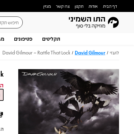
דף הבית
אודות
תקנון
צרו קשר
מגזין
תקליטים
פטיפונים
מג
לועזי
David Gilmour
David Gilmour – Rattle That Lock
/
/
ck
המ