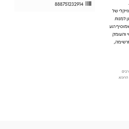
888751232914
זיקלי של
ן למנות
Ratt" שמציג אנרגיה דרמטית וסאונד מהפנט, "Today" שמוסיף רגע
וח הקוליסטי והעומק
מרשימה,
רבים
הרוכש.