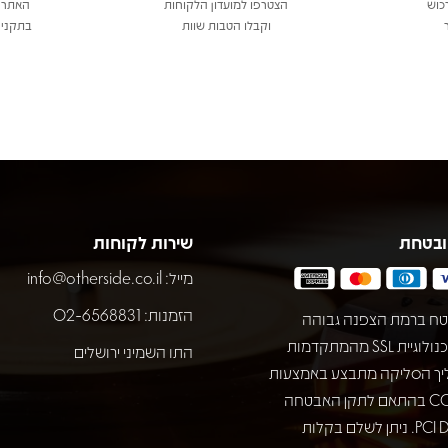
כוש
הצטרפו למועדון הלקוחות
האתר 
וקבלו הטבות שוות
בתקני 
ובטחת
שירות לקוחות
מייל:
info@otherside.co.il
הזמנות: 02-6568831
ח ברמת הצפנה גבוהה
באמצעות טכנולוגיית SSL מהמתקדמות
התו השמיני ירושלים
יך הסליקה מתבצע באמצעות
חברת COMAX בהתאם לתקן האבטחה
המחמיר PCI DSS. ניתן לשלם בקלות