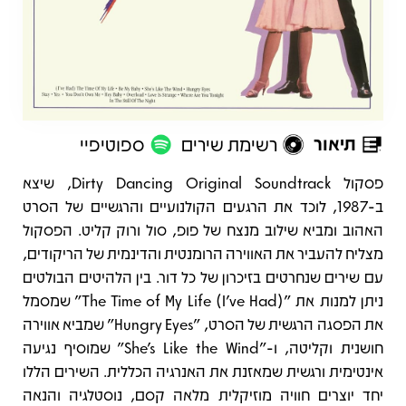
תיאור
רשימת שירים
ספוטיפיי
תיאור
פסקול Dirty Dancing Original Soundtrack, שיצא
ב-1987, לוכד את הרגעים הקולנועיים והרגשיים של הסרט
האהוב ומביא שילוב מנצח של פופ, סול ורוק קליט. הפסקול
מצליח להעביר את האווירה הרומנטית והדינמית של הריקודים,
עם שירים שנחרטים בזיכרון של כל דור. בין הלהיטים הבולטים
ניתן למנות את "(I've Had) The Time of My Life" שמסמל
את הפסגה הרגשית של הסרט, "Hungry Eyes" שמביא אווירה
חושנית וקליטה, ו-"She's Like the Wind" שמוסיף נגיעה
אינטימית ורגשית שמאזנת את האנרגיה הכללית. השירים הללו
יחד יוצרים חוויה מוזיקלית מלאה קסם, נוסטלגיה והנאה