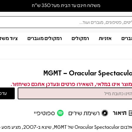
משלוח חינם עד הבית מעל 350 ש״ח
ברים
אזניות
רמקולים
רמקולים מוגברים
ציוד משל
MGMT – Oracular Spectacul
וצר אינו במלאי, השאירו פרטים ונעדכן אתכם כשיחזור.
תיאור
רשימת שירים
ספוטיפיי
האלבום Oracular Spectacular של MGMT, שיצ