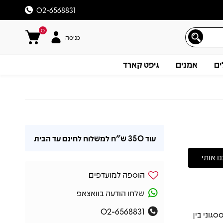
02-6568831
0
כניסה
ים
אמנים
גיפט קארד
עוד
350 ש"ח
למשלוח לחינם עד הבית
הוספה למועדפים
שלחו הודעה בוואצאפ
02-6568831
א ב-2007, מציע מסע ססגוני בין
תיאור