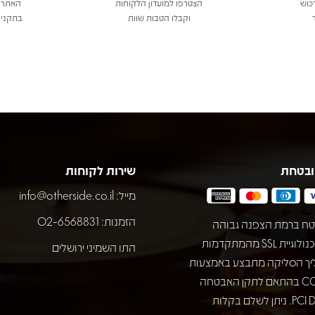
כוש
הצטרפו למועדון הלקוחות
האתר 
וקבלו הטבות שוות
בתקני 
ובטחת
שירות לקוחות
מייל:
info@otherside.co.il
הזמנות: 02-6568831
ח ברמת הצפנה גבוהה
באמצעות טכנולוגיית SSL מהמתקדמות
התו השמיני ירושלים
יך הסליקה מתבצע באמצעות
חברת COMAX בהתאם לתקן האבטחה
המחמיר PCI DSS. ניתן לשלם בקלות