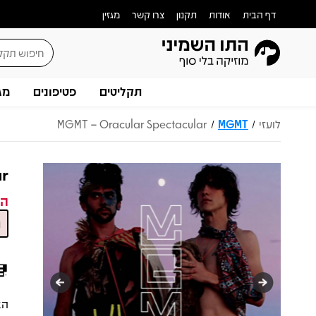
דף הבית
אודות
תקנון
צרו קשר
מגזין
תקליטים
פטיפונים
מג
לועזי
MGMT
MGMT – Oracular Spectacular
/
/
ar
המ