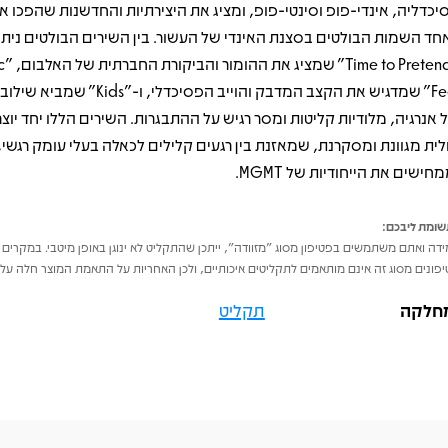
יכדליה, אינדי‑פופ וסינטי‑פופ, ומציג את היצירתיות והחדשנות שהפכו 
חד השמות הבולטים בסצנת האינדי של העשור. בין השירים הבולטים ניתן
"Pretend
Feel" שמדגיש את הקצב המדבק והוייב הפסיכדלי, ו-"
 אנרגיה, מלודיות קליטות ומסר רגיש על ההתבגרות. השירים הללו יחד יוצר
לית מגוונת ומסקרנת, שמאזנת בין רגעים קלילים לכאלה בעלי עומק רגשי,
חישים את הייחודיות של MGMT.
ומת ליבכם:
דה ואתם משתמשים בפטיפון מסוג "מזוודה", ייתכן שהתקליט לא ינוגן באופן מיטבי. במקרים 
פונים מסוג זה אינם מותאמים לתקליטים איכותיים, ולכן האחריות על התאמת המוצר חלה על 
חלקה
תקליט