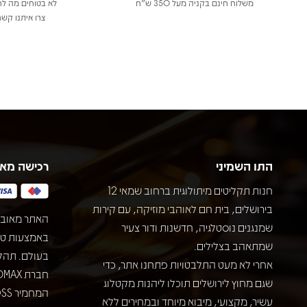
משלוח חינם בקניה מעל 350 ש"ח
לא בטוחים מה לר
צרו איתנו קשר
התו השמיני
רכישה מא
חנות תקליטים מיתולוגית ברחוב שמאי 12
בירושלים, בית חם לאוהבי מוזיקה, עם קירות
האתר מאובט
שמנגנים נוסטלגיה, חדשנות ודור צעיר
שמתאהב בצלילים.
בעולם. תהל
אחרי לא מעט התלבטויות פתחנו אתר, כדי
שגם מחוץ לירושלים תוכלו ליהנות מקטלוג
עשיר, מקצועי, מיבוא מיוחד ובמחירים ללא