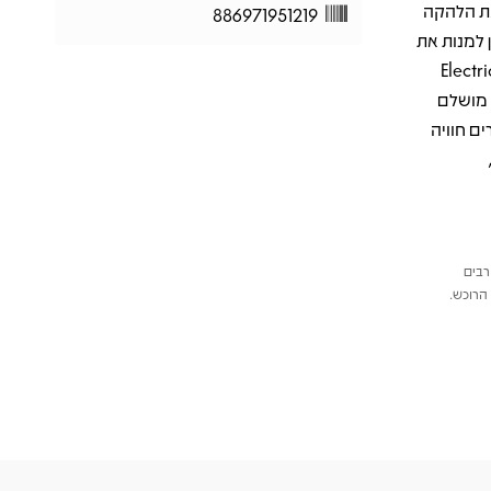
את הלהקה
886971951219
 למנות את
Time to " שמציג את ההומור והביקורת החברתית של האלבום, "Electric
Kids" שמביא שילוב מושלם
ים חוויה
רבים
הרוכש.