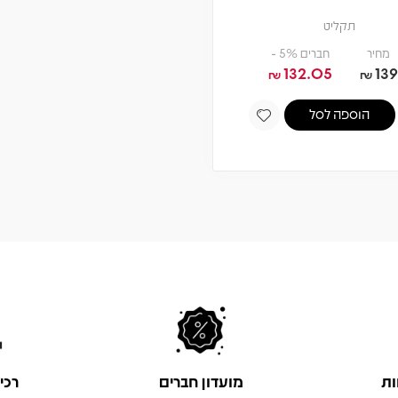
תקליט
מחיר
חברים 5% -
132.05
139
₪
₪
הוספה לסל
ות
מועדון חברים
רכי