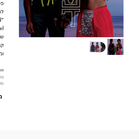
פס
לא
של
קו
וממ
לתש
במי
פטי
מ