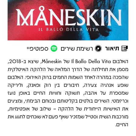
תיאור
רשימת שירים
ספוטיפיי
תיאור
האלבום Il Ballo Della Vita של Måneskin, שיצא ב-2018,
מסמן את תחילתה של הדרך המלאה של הלהקה האיטלקית
שהפכה במהרה לאחד השמות החמים ברוק האירופי. האלבום
שופע אנרגיה צעירה, חיבורים בין רוק ופאנק, וליריקה
שמספרת על אהבה, תשוקה וחוויות החיים באופן נועז
וכריזמטי. השירים בולטים בקליטותם ובכוחם הבימתי, ומציגים
את האישיות הייחודית של הלהקה – שילוב של אופטימיות,
מורכבות רגשית וסטייל שמזכיר שאף פעם לא שוכחים לחגוג את
החיים.